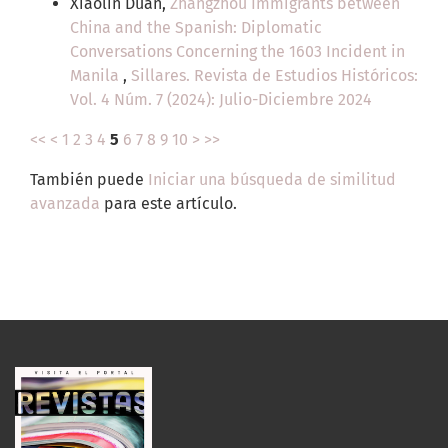
Xiaolin Duan,
Zhangzhou Immigrants between
China and the Spanish: Diplomatic
Conversations Concerning the 1603 Incident in
Manila
,
Sillares. Revista de Estudios Históricos:
Vol. 4 Núm. 7 (2024): Julio-Diciembre 2024
<<
<
1
2
3
4
5
6
7
8
9
10
>
>>
También puede
Iniciar una búsqueda de similitud
avanzada
para este artículo.