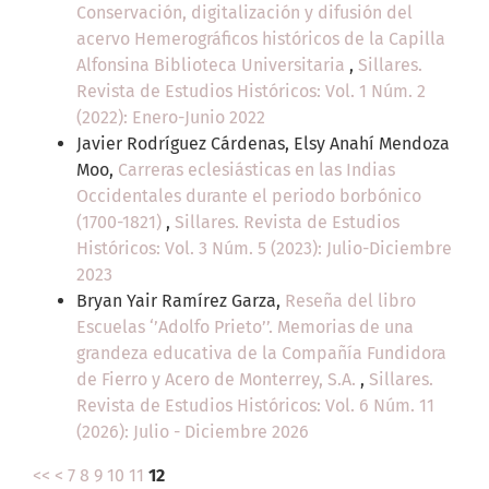
Conservación, digitalización y difusión del
acervo Hemerográficos históricos de la Capilla
Alfonsina Biblioteca Universitaria
,
Sillares.
Revista de Estudios Históricos: Vol. 1 Núm. 2
(2022): Enero-Junio 2022
Javier Rodríguez Cárdenas, Elsy Anahí Mendoza
Moo,
Carreras eclesiásticas en las Indias
Occidentales durante el periodo borbónico
(1700-1821)
,
Sillares. Revista de Estudios
Históricos: Vol. 3 Núm. 5 (2023): Julio-Diciembre
2023
Bryan Yair Ramírez Garza,
Reseña del libro
Escuelas ‘’Adolfo Prieto’’. Memorias de una
grandeza educativa de la Compañía Fundidora
de Fierro y Acero de Monterrey, S.A.
,
Sillares.
Revista de Estudios Históricos: Vol. 6 Núm. 11
(2026): Julio - Diciembre 2026
<<
<
7
8
9
10
11
12