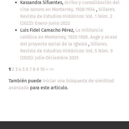
Kassandra Sifuentes,
Arribo y consolidación del
cine sonoro en Monterrey, 1928-1934
,
Sillares.
Revista de Estudios Históricos: Vol. 1 Núm. 2
(2022): Enero-Junio 2022
Luis Fidel Camacho Pérez,
La militancia
católica en Monterrey, 1920-1926. Auge y ocaso
del proyecto social de la Iglesia
,
Sillares.
Revista de Estudios Históricos: Vol. 5 Núm. 9
(2025): Julio-Diciembre 2025
1
2
3
4
5
6
7
8
9
10
>
>>
También puede
Iniciar una búsqueda de similitud
avanzada
para este artículo.