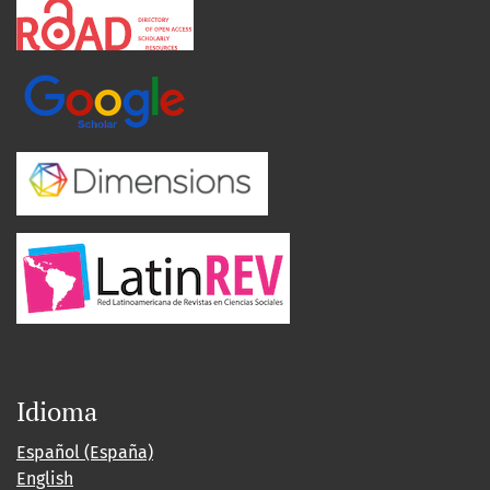
Idioma
Español (España)
English