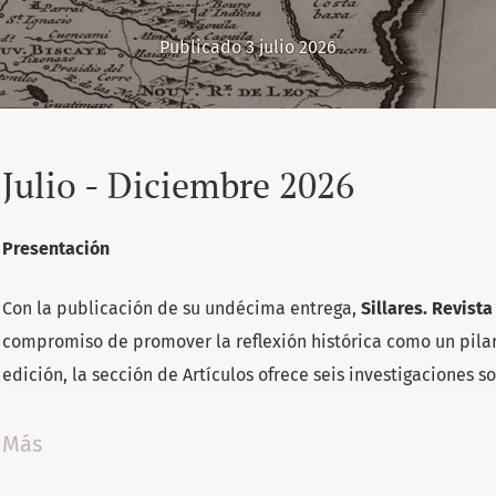
Publicado 3 julio 2026
Julio - Diciembre 2026
Presentación
Con la publicación de su undécima entrega,
Sillares. Revist
compromiso de promover la reflexión histórica como un pilar
edición, la sección de Artículos ofrece seis investigaciones s
Daniel Guillermo Rodríguez, en
La formación de la región de l
Más
productiva ganadería-agricultura-villa (1563-1892)
, plantea un