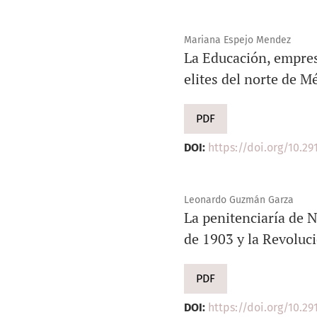
Mariana Espejo Mendez
La Educación, empresa
elites del norte de M
PDF
DOI:
https://doi.org/10.29
Leonardo Guzmán Garza
La penitenciaría de 
de 1903 y la Revoluc
PDF
DOI:
https://doi.org/10.291