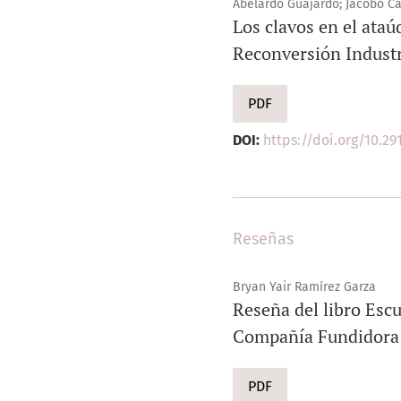
Abelardo Guajardo; Jacobo Ca
Los clavos en el ataú
Reconversión Industri
PDF
DOI:
https://doi.org/10.291
Reseñas
Bryan Yair Ramírez Garza
Reseña del libro Escu
Compañía Fundidora d
PDF