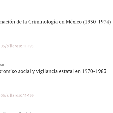
timación de la Criminología en México (1930-1974)
05/sillares6.11-193
var
romiso social y vigilancia estatal en 1970-1983
05/sillares6.11-199