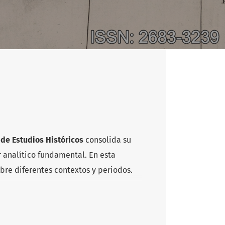
a de Estudios Históricos
consolida su
 analítico fundamental. En esta
obre diferentes contextos y periodos.
os valles de Durango: la cadena
a nueva lectura de esta zona.