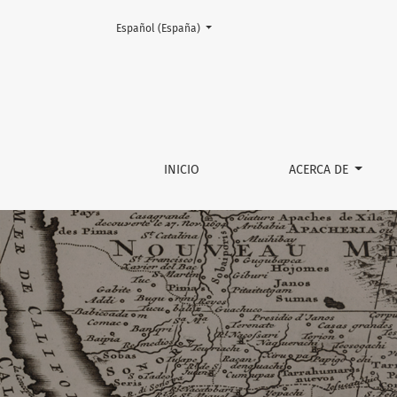
Cambiar el idioma. El actual es:
Español (España)
Sillares. Revista de Estudios Hi
INICIO
ACERCA DE