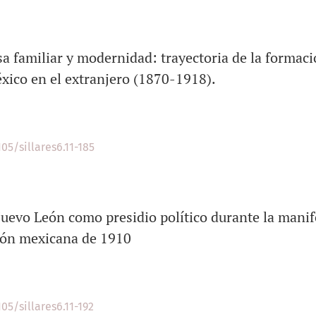
Monterrey, S.A.
, enriqueciendo esta propuesta editorial.
 familiar y modernidad: trayectoria de la formació
Con este número,
Sillares
renueva su propósito de nutrir el
éxico en el extranjero (1870-1918).
por la apertura y el rigor en la investigación.
Adela Díaz Meléndez
105/sillares6.11-185
Nuevo León como presidio político durante la manif
ión mexicana de 1910
05/sillares6.11-192