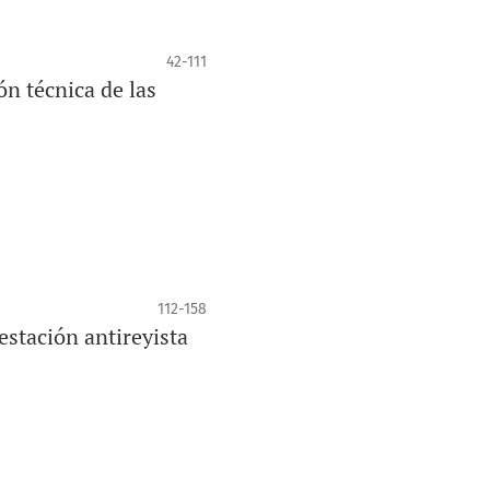
42-111
n técnica de las
 debate académico, apostando siempre
112-158
estación antireyista