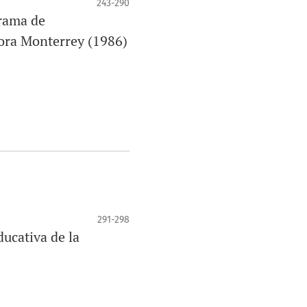
243-290
grama de
dora Monterrey (1986)
291-298
ducativa de la