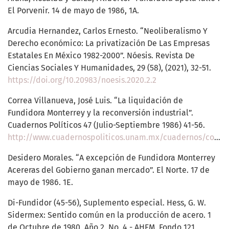
El Porvenir. 14 de mayo de 1986, 1A.
Arcudia Hernandez, Carlos Ernesto. “Neoliberalismo Y
Derecho económico: La privatización De Las Empresas
Estatales En México 1982-2000”. Nóesis. Revista De
Ciencias Sociales Y Humanidades, 29 (58), (2021), 32-51.
https://doi.org/10.20983/noesis.2020.2.2
Correa Villanueva, José Luis. “La liquidación de
Fundidora Monterrey y la reconversión industrial”.
Cuadernos Políticos 47 (Julio-Septiembre 1986) 41-56.
http://www.cuadernospoliticos.unam.mx/cuadernos/contenido/CP.47/CP47.5.JoseLuisCorreaVillanueva.pdf
Desidero Morales. “A excepción de Fundidora Monterrey
Acereras del Gobierno ganan mercado”. El Norte. 17 de
mayo de 1986. 1E.
Di-Fundidor (45-56), Suplemento especial. Hess, G. W.
Sidermex: Sentido común en la producción de acero. 1
de Octubre de 1980, Año 2, No. 4 - AHFM, Fondo 121,