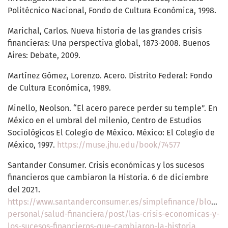
Politécnico Nacional, Fondo de Cultura Económica, 1998.
Marichal, Carlos. Nueva historia de las grandes crisis
financieras: Una perspectiva global, 1873-2008. Buenos
Aires: Debate, 2009.
Martínez Gómez, Lorenzo. Acero. Distrito Federal: Fondo
de Cultura Económica, 1989.
Minello, Neolson. “El acero parece perder su temple”. En
México en el umbral del milenio, Centro de Estudios
Sociológicos El Colegio de México. México: El Colegio de
México, 1997.
https://muse.jhu.edu/book/74577
Santander Consumer. Crisis económicas y los sucesos
financieros que cambiaron la Historia. 6 de diciembre
del 2021.
https://www.santanderconsumer.es/simplefinance/blog/e
personal/salud-financiera/post/las-crisis-economicas-y-
los-sucesos-financieros-que-cambiaron-la-historia