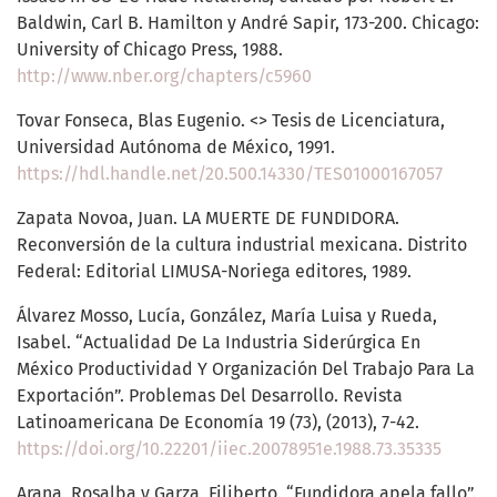
Baldwin, Carl B. Hamilton y André Sapir, 173-200. Chicago:
University of Chicago Press, 1988.
http://www.nber.org/chapters/c5960
Tovar Fonseca, Blas Eugenio. <> Tesis de Licenciatura,
Universidad Autónoma de México, 1991.
https://hdl.handle.net/20.500.14330/TES01000167057
Zapata Novoa, Juan. LA MUERTE DE FUNDIDORA.
Reconversión de la cultura industrial mexicana. Distrito
Federal: Editorial LIMUSA-Noriega editores, 1989.
Álvarez Mosso, Lucía, González, María Luisa y Rueda,
Isabel. “Actualidad De La Industria Siderúrgica En
México Productividad Y Organización Del Trabajo Para La
Exportación”. Problemas Del Desarrollo. Revista
Latinoamericana De Economía 19 (73), (2013), 7-42.
https://doi.org/10.22201/iiec.20078951e.1988.73.35335
Arana, Rosalba y Garza, Filiberto. “Fundidora apela fallo”.