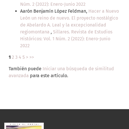
Núm. 2 (2022): Enero-Junio 2022
Aarón Benjamín López Feldman,
Hacer a Nuevo
León un reino de nuevo. El proyecto nostálgico
de Abelardo A. Leal y la excepcionalidad
regiomontana
,
Sillares. Revista de Estudios
Históricos: Vol. 1 Núm. 2 (2022): Enero-Junio
2022
1
2
3
4
5
>
>>
También puede
Iniciar una búsqueda de similitud
avanzada
para este artículo.