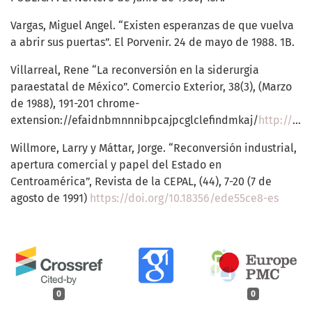
Vargas, Miguel Angel. “Existen esperanzas de que vuelva
a abrir sus puertas”. El Porvenir. 24 de mayo de 1988. 1B.
Villarreal, Rene “La reconversión en la siderurgia
paraestatal de México”. Comercio Exterior, 38(3), (Marzo
de 1988), 191-201 chrome-
extension://efaidnbmnnnibpcajpcglclefindmkaj/
http://revistas.bancomext.gob.mx/rce/magazines/184/1/RCE1.pdf
Willmore, Larry y Máttar, Jorge. “Reconversión industrial,
apertura comercial y papel del Estado en
Centroamérica”, Revista de la CEPAL, (44), 7-20 (7 de
agosto de 1991)
https://doi.org/10.18356/ede55ce8-es
0
0