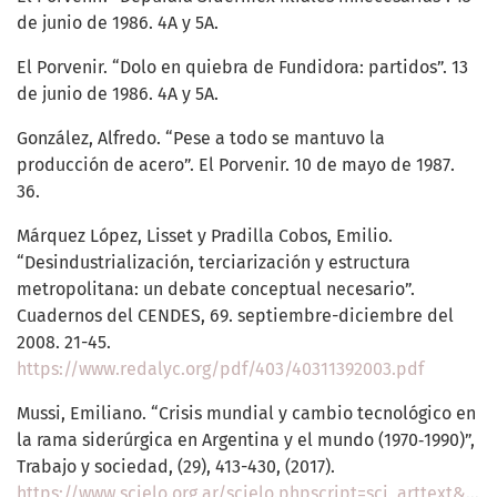
de junio de 1986. 4A y 5A.
El Porvenir. “Dolo en quiebra de Fundidora: partidos”. 13
de junio de 1986. 4A y 5A.
González, Alfredo. “Pese a todo se mantuvo la
producción de acero”. El Porvenir. 10 de mayo de 1987.
36.
Márquez López, Lisset y Pradilla Cobos, Emilio.
“Desindustrialización, terciarización y estructura
metropolitana: un debate conceptual necesario”.
Cuadernos del CENDES, 69. septiembre-diciembre del
2008. 21-45.
https://www.redalyc.org/pdf/403/40311392003.pdf
Mussi, Emiliano. “Crisis mundial y cambio tecnológico en
la rama siderúrgica en Argentina y el mundo (1970‐1990)”,
Trabajo y sociedad, (29), 413-430, (2017).
https://www.scielo.org.ar/scielo.phpscript=sci_arttext&pid=S151468712017000200021&lng=es&tlng=es