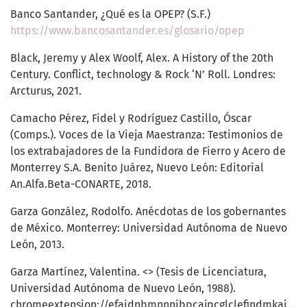
Banco Santander, ¿Qué es la OPEP? (S.F.)
https://www.bancosantander.es/glosario/opep
Black, Jeremy y Alex Woolf, Alex. A History of the 20th
Century. Conflict, technology & Rock ‘N’ Roll. Londres:
Arcturus, 2021.
Camacho Pérez, Fidel y Rodríguez Castillo, Óscar
(Comps.). Voces de la Vieja Maestranza: Testimonios de
los extrabajadores de la Fundidora de Fierro y Acero de
Monterrey S.A. Benito Juárez, Nuevo León: Editorial
An.Alfa.Beta-CONARTE, 2018.
Garza González, Rodolfo. Anécdotas de los gobernantes
de México. Monterrey: Universidad Autónoma de Nuevo
León, 2013.
Garza Martínez, Valentina. <> (Tesis de Licenciatura,
Universidad Autónoma de Nuevo León, 1988).
chromeextension://efaidnbmnnnibpcajpcglclefindmkaj/
ht