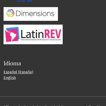
Idioma
Español (España)
English