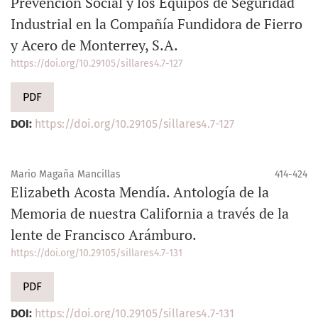
Prevención Social y los Equipos de Seguridad
Industrial en la Compañía Fundidora de Fierro
y Acero de Monterrey, S.A.
https://doi.org/10.29105/sillares4.7-127
PDF
DOI:
https://doi.org/10.29105/sillares4.7-127
Mario Magaña Mancillas
414-424
Elizabeth Acosta Mendía. Antología de la
Memoria de nuestra California a través de la
lente de Francisco Arámburo.
https://doi.org/10.29105/sillares4.7-131
PDF
DOI:
https://doi.org/10.29105/sillares4.7-131