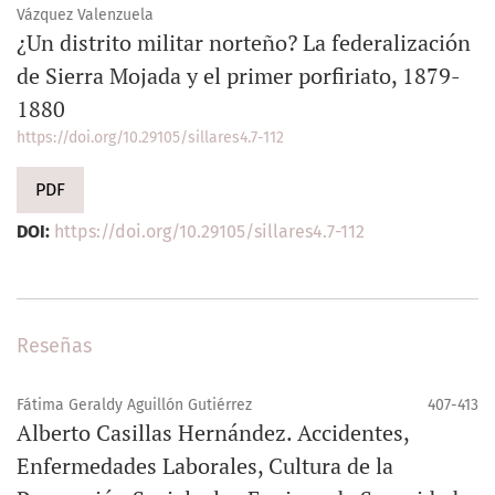
Vázquez Valenzuela
¿Un distrito militar norteño? La federalización
de Sierra Mojada y el primer porfiriato, 1879-
1880
https://doi.org/10.29105/sillares4.7-112
PDF
DOI:
https://doi.org/10.29105/sillares4.7-112
Reseñas
Fátima Geraldy Aguillón Gutiérrez
407-413
Alberto Casillas Hernández. Accidentes,
Enfermedades Laborales, Cultura de la