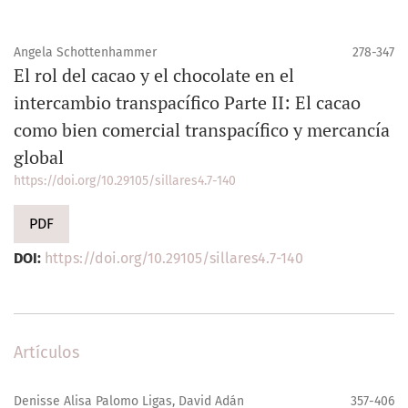
Angela Schottenhammer
278-347
El rol del cacao y el chocolate en el
intercambio transpacífico Parte II: El cacao
como bien comercial transpacífico y mercancía
global
https://doi.org/10.29105/sillares4.7-140
PDF
DOI:
https://doi.org/10.29105/sillares4.7-140
Artículos
Denisse Alisa Palomo Ligas, David Adán
357-406