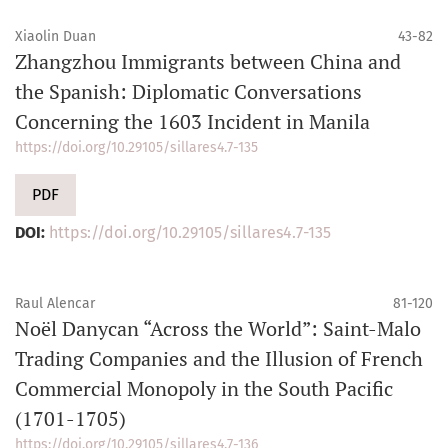
Xiaolin Duan
43-82
Zhangzhou Immigrants between China and
the Spanish: Diplomatic Conversations
Concerning the 1603 Incident in Manila
https://doi.org/10.29105/sillares4.7-135
PDF
DOI:
https://doi.org/10.29105/sillares4.7-135
Raul Alencar
81-120
Noël Danycan “Across the World”: Saint-Malo
Trading Companies and the Illusion of French
Commercial Monopoly in the South Pacific
(1701-1705)
https://doi.org/10.29105/sillares4.7-136