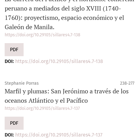
peruano a mediados del siglo XVIII (1740-
1760): proyectismo, espacio económico y el
Galeón de Manila.
https://doi.org/10.29105/sillares4.7-138
PDF
DOI:
https://doi.org/10.29105/sillares4.7-138
Stephanie Porras
238-277
Marfil y plumas: San Jerónimo a través de los
oceanos Atlántico y el Pacífico
https://doi.org/10.29105/sillares4.7-137
PDF
DOI:
https://doi.org/10.29105/sillares4.7-137