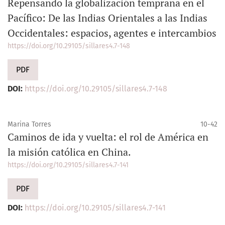
Repensando la globalización temprana en el
Pacífico: De las Indias Orientales a las Indias
Occidentales: espacios, agentes e intercambios
https://doi.org/10.29105/sillares4.7-148
PDF
DOI:
https://doi.org/10.29105/sillares4.7-148
Marina Torres
10-42
Caminos de ida y vuelta: el rol de América en
la misión católica en China.
https://doi.org/10.29105/sillares4.7-141
PDF
DOI:
https://doi.org/10.29105/sillares4.7-141