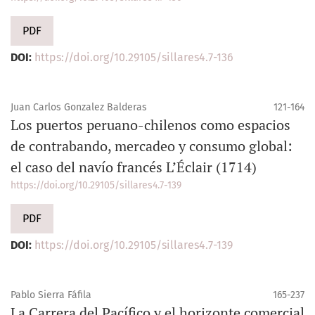
PDF
DOI:
https://doi.org/10.29105/sillares4.7-136
Juan Carlos Gonzalez Balderas
121-164
Los puertos peruano-chilenos como espacios
de contrabando, mercadeo y consumo global:
el caso del navío francés L’Éclair (1714)
https://doi.org/10.29105/sillares4.7-139
PDF
DOI:
https://doi.org/10.29105/sillares4.7-139
Pablo Sierra Fáfila
165-237
La Carrera del Pacífico y el horizonte comercial