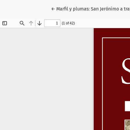
Volver a los detalles del artículo
←
Marfil y plumas: San Jerónimo a tra