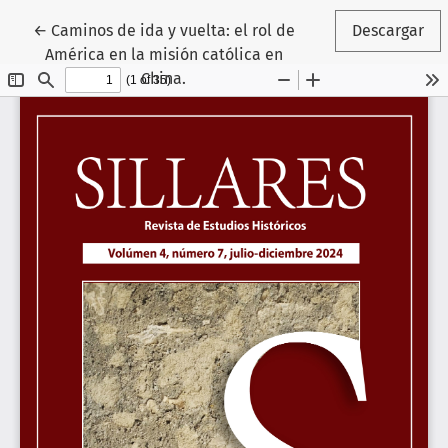
Volver a los detalles del artículo
←
Caminos de ida y vuelta: el rol de
Descargar
América en la misión católica en
China.