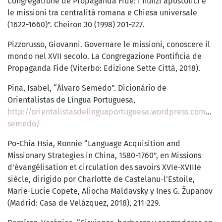
Congregatione de Propaganda Fide: i nunzi apostolici e
le missioni tra centralità romana e Chiesa universale
(1622-1660)”. Cheiron 30 (1998) 201-227.
Pizzorusso, Giovanni. Governare le missioni, conoscere il
mondo nel XVII secolo. La Congregazione Pontificia de
Propaganda Fide (Viterbo: Edizione Sette Città, 2018).
Pina, Isabel, “Álvaro Semedo”. Dicionário de
Orientalistas de Língua Portuguesa,
http://orientalistasdelinguaportuguesa.wordpress.com/alv
semedo/
Po-Chia Hsia, Ronnie “Language Acquisition and
Missionary Strategies in China, 1580-1760”, en Missions
d’évangélisation et circulation des savoirs XVIe-XVIIIe
siècle, dirigido por Charlotte de Castelanu-l’Estoile,
Marie-Lucie Copete, Aliocha Maldavsky y Ines G. Županov
(Madrid: Casa de Velázquez, 2018), 211-229.