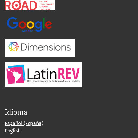
Idioma
Español (España)
English