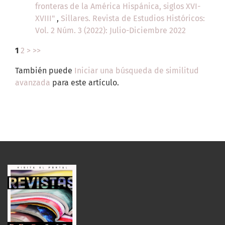
fronteras de la América Hispánica, siglos XVI-
XVIII"
,
Sillares. Revista de Estudios Históricos:
Vol. 2 Núm. 3 (2022): Julio-Diciembre 2022
1
2
>
>>
También puede
Iniciar una búsqueda de similitud
avanzada
para este artículo.