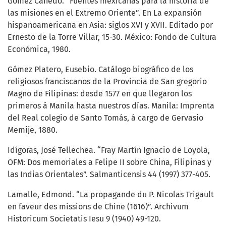
Gómez Canedo. “Fuentes mexicanas para la historia de
las misiones en el Extremo Oriente”. En La expansión
hispanoamericana en Asia: siglos XVI y XVII. Editado por
Ernesto de la Torre Villar, 15-30. México: Fondo de Cultura
Económica, 1980.
Gómez Platero, Eusebio. Catálogo biográfico de los
religiosos franciscanos de la Provincia de San gregorio
Magno de Filipinas: desde 1577 en que llegaron los
primeros á Manila hasta nuestros días. Manila: Imprenta
del Real colegio de Santo Tomás, á cargo de Gervasio
Memije, 1880.
Idígoras, José Tellechea. “Fray Martín Ignacio de Loyola,
OFM: Dos memoriales a Felipe II sobre China, Filipinas y
las Indias Orientales”. Salmanticensis 44 (1997) 377-405.
Lamalle, Edmond. “La propagande du P. Nicolas Trigault
en faveur des missions de Chine (1616)”. Archivum
Historicum Societatis Iesu 9 (1940) 49-120.