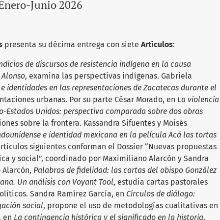
Enero-Junio 2026
s
presenta su décima entrega con siete
Artículos
:
indicios de discursos de resistencia indígena en la causa
n Alonso
, examina las perspectivas indígenas. Gabriela
 e identidades en las representaciones de Zacatecas durante el
sentaciones urbanas. Por su parte César Morado, en
La violencia
ico-Estados Unidos: perspectiva comparada sobre dos obras
iones sobre la frontera. Kassandra Sifuentes y Moisés
adounidense e identidad mexicana en la película Acá las tortas
artículos siguientes conforman el Dossier “Nuevas propuestas
rica y social”, coordinado por Maximiliano Alarcón y Sandra
 Alarcón,
Palabras de fidelidad: las cartas del obispo González
ana. Un análisis con Voyant Tool
, estudia cartas pastorales
líticos. Sandra Ramírez García, en
Círculos de diálogo:
gación social
, propone el uso de metodologías cualitativas en
, en
La contingencia histórica y el significado en la historia
,