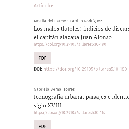
Artículos
Amelia del Carmen Carrillo Rodríguez
Los malos tlatoles: indicios de discur
el capitán alazapa Juan Alonso
https://doi.org/10.29105/sillares5.10-180
PDF
DOI:
https://doi.org/10.29105/sillares5.10-180
Gabriela Bernal Torres
Iconografía urbana: paisajes e identi
siglo XVIII
https://doi.org/10.29105/sillares5.10-167
PDF