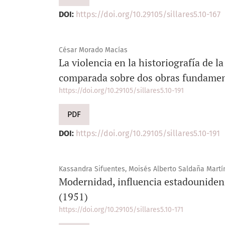
DOI:
https://doi.org/10.29105/sillares5.10-167
César Morado Macías
La violencia en la historiografía de 
comparada sobre dos obras fundamen
https://doi.org/10.29105/sillares5.10-191
PDF
DOI:
https://doi.org/10.29105/sillares5.10-191
Kassandra Sifuentes, Moisés Alberto Saldaña Martí
Modernidad, influencia estadounidens
(1951)
https://doi.org/10.29105/sillares5.10-171