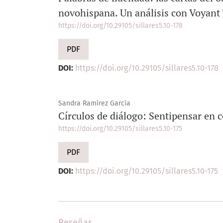
novohispana. Un análisis con Voyant
https://doi.org/10.29105/sillares5.10-178
PDF
DOI:
https://doi.org/10.29105/sillares5.10-178
Sandra Ramírez García
Círculos de diálogo: Sentipensar en co
https://doi.org/10.29105/sillares5.10-175
PDF
DOI:
https://doi.org/10.29105/sillares5.10-175
Reseñas