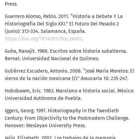
Press.
Guerrero Alonso, Pablo. 2011. “Historia a Debate Y La
Historiografía Del Siglo XXI.” El Futuro Del Pasado 2
(junio): 313-334. Salamanca, España.
https://doi.org/10.14201/fdp.24651
.
Guha, Ranajit. 1988. Escritos sobre historia subalterna.
Bernal: Universidad Nacional de Quilmes.
Gutiérrez Escudero, Antonio. 2008. “José María Morelos: El
siervo de la nación mexicana (I).” Araucaria 10: 235-247.
Hobsbawm, Eric. 1983. Marxismo e historia social. México:
Universidad Autónoma de Puebla.
Iggers, Georg. 1997. Historiography in the Twentieth
Century: From Objectivity to the Postmodern Challenge.
Hanover: Wesleyan University Press.
Jelin, Elizabeth. 2002. Los trabajos de la memoria.