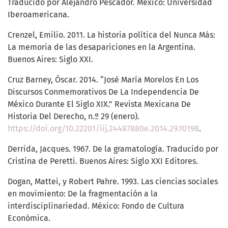
Traducido por Alejandro Pescador. México: Universidad
Iberoamericana.
Crenzel, Emilio. 2011. La historia política del Nunca Más:
La memoria de las desapariciones en la Argentina.
Buenos Aires: Siglo XXI.
Cruz Barney, Óscar. 2014. “José María Morelos En Los
Discursos Conmemorativos De La Independencia De
México Durante El Siglo XIX.” Revista Mexicana De
Historia Del Derecho, n.º 29 (enero).
https://doi.org/10.22201/iij.24487880e.2014.29.10198
.
Derrida, Jacques. 1967. De la gramatología. Traducido por
Cristina de Peretti. Buenos Aires: Siglo XXI Editores.
Dogan, Mattei, y Robert Pahre. 1993. Las ciencias sociales
en movimiento: De la fragmentación a la
interdisciplinariedad. México: Fondo de Cultura
Económica.