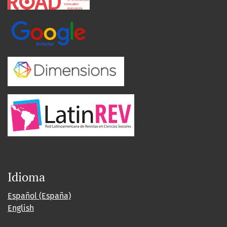
Idioma
Español (España)
English