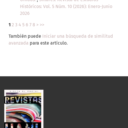
Históricos: Vol. 5 Núm. 10 (2026): Enero-Junio
2026
1
2
3
4
5
6
7
8
>
>>
También puede
Iniciar una búsqueda de similitud
avanzada
para este artículo.