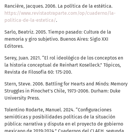
Rancière, Jacques. 2006. La política de la estética.
https://www.revistaotraparte.com/op/cuaderno/la-
politica-de-la-estetica/
.
Sarlo, Beatriz. 2005. Tiempo pasado: Cultura de la
memoria y giro subjetivo. Buenos Aires: Siglo XXI
Editores.
Serey, Juan. 2021. “El rol ideológico de los conceptos en
la historia conceptual de Reinhart Koselleck.” Tópicos,
Revista de Filosofía 60: 175-200.
Stern, Steve. 2006. Battling for Hearts and Minds: Memory
Struggles in Pinochet's Chile, 1973–2006. Durham: Duke
University Press.
Tolentino Rodarte, Manuel. 2024. “Configuraciones
semióticas y posibilidades políticas de la situación
pública: narrativa y disputa en el proyecto de gobierno
mexicano de 2019-2024.” Cuadernos del CLAEH, segunda