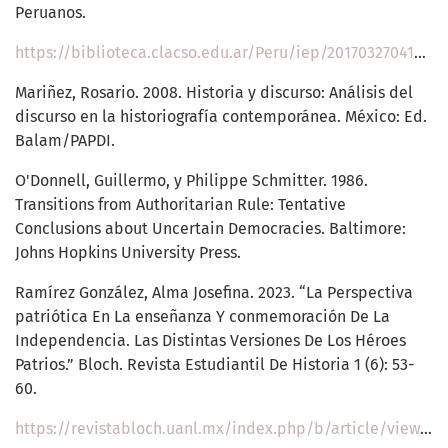
Peruanos.
https://biblioteca.clacso.edu.ar/Peru/iep/20170327041637/pdf_162.pdf
Mariñez, Rosario. 2008. Historia y discurso: Análisis del
discurso en la historiografía contemporánea. México: Ed.
Balam/PAPDI.
O'Donnell, Guillermo, y Philippe Schmitter. 1986.
Transitions from Authoritarian Rule: Tentative
Conclusions about Uncertain Democracies. Baltimore:
Johns Hopkins University Press.
Ramírez González, Alma Josefina. 2023. “La Perspectiva
patriótica En La enseñanza Y conmemoración De La
Independencia. Las Distintas Versiones De Los Héroes
Patrios.” Bloch. Revista Estudiantil De Historia 1 (6): 53-
60.
https://revistabloch.uanl.mx/index.php/b/article/view/122