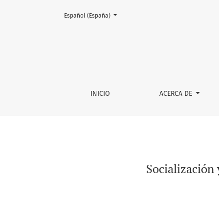
Cambiar el idioma. El actual es:
Español (España)
Socialización y legitimación de la Criminolog
INICIO
ACERCA DE
Socialización