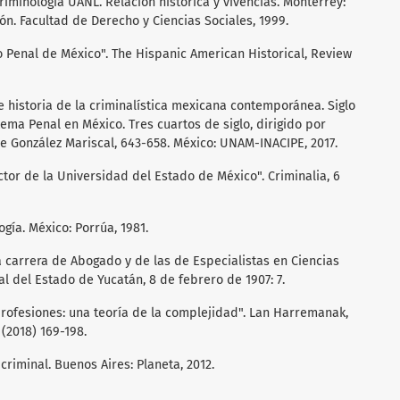
Criminología UANL. Relación histórica y vivencias. Monterrey:
. Facultad de Derecho y Ciencias Sociales, 1999.
 Penal de México". The Hispanic American Historical, Review
e historia de la criminalística mexicana contemporánea. Siglo
stema Penal en México. Tres cuartos de siglo, dirigido por
de González Mariscal, 643-658. México: UNAM-INACIPE, 2017.
ctor de la Universidad del Estado de México". Criminalia, 6
gía. México: Porrúa, 1981.
la carrera de Abogado y de las de Especialistas en Ciencias
ial del Estado de Yucatán, 8 de febrero de 1907: 7.
 profesiones: una teoría de la complejidad". Lan Harremanak,
(2018) 169-198.
criminal. Buenos Aires: Planeta, 2012.