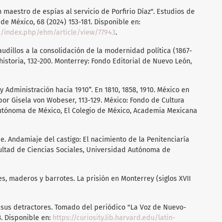
 maestro de espías al servicio de Porfirio Díaz". Estudios de
e México, 68 (2024) 153-181. Disponible en:
x/index.php/ehm/article/view/77943
.
audillos a la consolidación de la modernidad política (1867-
historia, 132-200. Monterrey: Fondo Editorial de Nuevo León,
 y Administración hacia 1910”. En 1810, 1858, 1910. México en
 por Gisela von Wobeser, 113-129. México: Fondo de Cultura
utónoma de México, El Colegio de México, Academia Mexicana
. Andamiaje del castigo: El nacimiento de la Penitenciaría
cultad de Ciencias Sociales, Universidad Autónoma de
res, maderos y barrotes. La prisión en Monterrey (siglos XVII
 y sus detractores. Tomado del periódico "La Voz de Nuevo-
. Disponible en:
https://curiosity.lib.harvard.edu/latin-