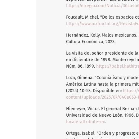
https://elregio.com/Noticia/36ca4a
Foucault, Michel. "De los espacios ot
https://www.mxfractal.org/RevistaFr
Hernández, Kelly. Malos mexicanos. 
Cultura Económica, 2023.
La visita del señor presidente de la
en diciembre de 1898. Monterrey: Im
Núm, 86. 1899.
https://babel.hathit
Loza, Gimena. “Colonialismo y moder
América Latina hasta la primera mita
(2025) 40-53. Disponible en:
https:/
content/uploads/2025/07/040a053-R
Niemeyer, Víctor. El general Bernar
Universidad de Nuevo León, 1966. D
locale-attribute=en
.
Ortega, Isabel. "Orden y progreso: 