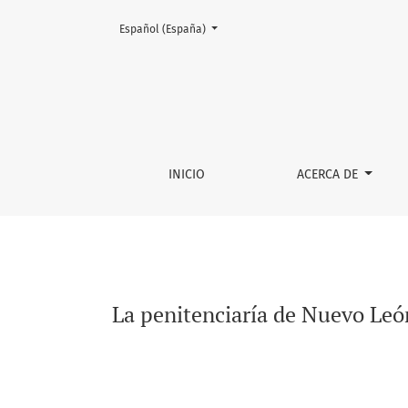
Cambiar el idioma. El actual es:
Español (España)
La penitenciaría de Nuevo León como presidio
INICIO
ACERCA DE
La penitenciaría de Nuevo León