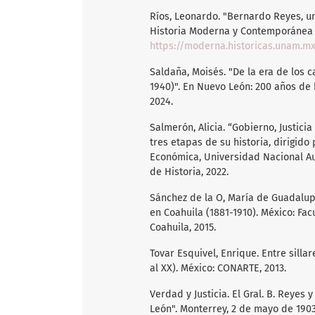
Ríos, Leonardo. "Bernardo Reyes, un
Historia Moderna y Contemporánea d
https://moderna.historicas.unam.m
Saldaña, Moisés. "De la era de los c
1940)". En Nuevo León: 200 años de 
2024.
Salmerón, Alicia. “Gobierno, Justicia
tres etapas de su historia, dirigido
Económica, Universidad Nacional A
de Historia, 2022.
Sánchez de la O, María de Guadalupe
en Coahuila (1881-1910). México: Fa
Coahuila, 2015.
Tovar Esquivel, Enrique. Entre silla
al XX). México: CONARTE, 2013.
Verdad y Justicia. El Gral. B. Reyes
León". Monterrey, 2 de mayo de 1903