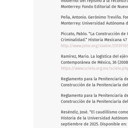
moderno: del reyismo a la reconstru
Monterrey: Fondo Editorial de Nuevo
Peña, Antonio. Gerónimo Treviño. Fo
Monterrey: Universidad Autónoma d
Piccato, Pablo. “La Construcción de 
Criminalidad.” Historia Mexicana 47 
http://www.jstor.org/stable/2513916
Ramírez, Mario. La logística del ejé
Contemporánea de México, 36 (2008)
https://www.scielo.org.mx/scielo.p
Reglamento para la Penitenciaría de
Construcción de la Penitenciaría del
Reglamento para la Penitenciaría de
Construcción de la Penitenciaría del
Reséndiz, José. “El caudillismo como
Historia de la Universidad Autónom
septiembre de 2025. Disponible en: