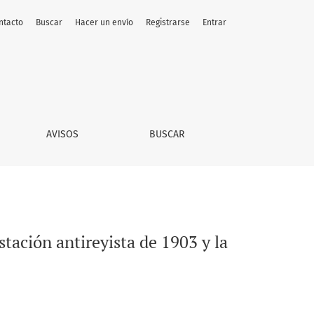
ntacto
Buscar
Hacer un envío
Registrarse
Entrar
Revolución mexicana de 1910
AVISOS
BUSCAR
tación antireyista de 1903 y la