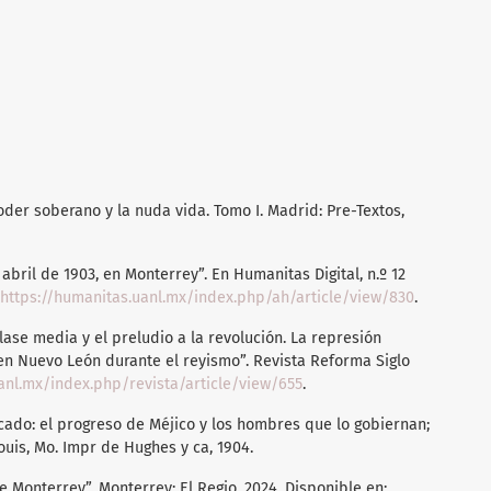
der soberano y la nuda vida. Tomo I. Madrid: Pre-Textos,
 abril de 1903, en Monterrey”. En Humanitas Digital, n.º 12
https://humanitas.uanl.mx/index.php/ah/article/view/830
.
clase media y el preludio a la revolución. La represión
 en Nuevo León durante el reyismo”. Revista Reforma Siglo
anl.mx/index.php/revista/article/view/655
.
ficado: el progreso de Méjico y los hombres que lo gobiernan;
Louis, Mo. Impr de Hughes y ca, 1904.
e Monterrey”. Monterrey: El Regio, 2024. Disponible en: