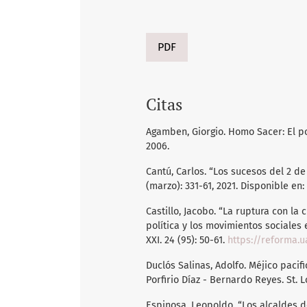
PDF
Citas
Agamben, Giorgio. Homo Sacer: El po
2006.
Cantú, Carlos. “Los sucesos del 2 de
(marzo): 331-61, 2021. Disponible en:
Castillo, Jacobo. “La ruptura con la 
política y los movimientos sociales
XXI. 24 (95): 50-61.
https://reforma.u
Duclós Salinas, Adolfo. Méjico paci
Porfirio Díaz - Bernardo Reyes. St. 
Espinosa, Leopoldo. “Los alcaldes d