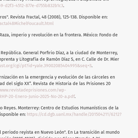
69-d2f3-4512-877e-d755b832b1c3
.
ros". Revista Fractal, 48 (2008), 125-138. Disponible en:
actal48MichelFoucault.html
Raza, imperio y revolución en la frontera. México: Fondo de
 República. General Porfirio Díaz, a la ciudad de Monterrey,
prenta y Litografía de Ramón Díaz S, en C. Calle de Dr. Mier
rust.org/cgi/pt?id=yale.39002085404995&seq=3
.
nización en la emergencia y evolución de las cárceles en
d del siglo XX”. Revista de Historia de las Prisiones 20
/www.revistadeprisiones.com/wp-
HP-20-Enero-Junio-2025-No-20-a.pdf
.
do Reyes. Monterrey: Centro de Estudios Humanísticos de la
isponible en:
https://cd.dgb.uanl.mx/handle/201504211/6212?
el periodo reyista en Nuevo León". En La transición al mundo