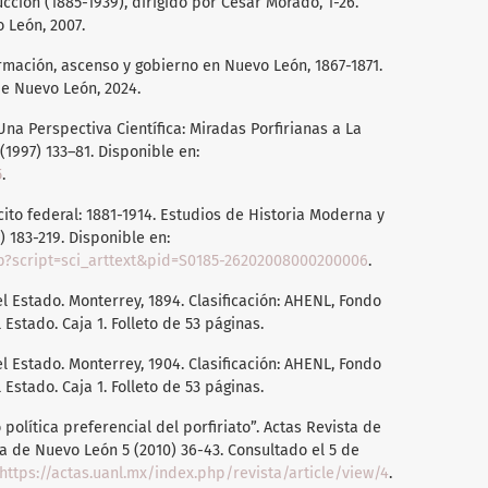
cción (1885-1939), dirigido por César Morado, 1-26.
 León, 2007.
rmación, ascenso y gobierno en Nuevo León, 1867-1871.
e Nuevo León, 2024.
Una Perspectiva Científica: Miradas Porfirianas a La
(1997) 133–81. Disponible en:
5
.
rcito federal: 1881-1914. Estudios de Historia Moderna y
 183-219. Disponible en:
hp?script=sci_arttext&pid=S0185-26202008000200006
.
l Estado. Monterrey, 1894. Clasificación: AHENL, Fondo
 Estado. Caja 1. Folleto de 53 páginas.
l Estado. Monterrey, 1904. Clasificación: AHENL, Fondo
 Estado. Caja 1. Folleto de 53 páginas.
 política preferencial del porfiriato”. Actas Revista de
a de Nuevo León 5 (2010) 36-43. Consultado el 5 de
https://actas.uanl.mx/index.php/revista/article/view/4
.