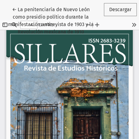
Volver a los detalles del artículo
←
La penitenciaría de Nuevo León
Descargar
como presidio político durante la
manifestación antireyista de 1903 y la
Revolución mexicana de 1910