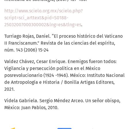
http://www.scielo.org.mx/scielo.php?
script=sci_arttext&pid=S0188-
25032007000300002&lng=es&tlng=es
.
Turriago Rojas, Daniel. “El proceso histórico del Vaticano
II Franciscanum.” Revista de las ciencias del espíritu,
núm. 143 (2006) 15-24
Valdez Chávez, Cesar Enrique. Enemigos fueron todos:
Vigilancia y persecución política en el México
posrevolucionario (1924 -1946). México: Instituto Nacional
de Antropología e Historia / Bonilla Artigas Editores,
2021.
Videla Gabriela. Sergio Méndez Arceo. Un señor obispo,
México: Juan Pablos, 2010.