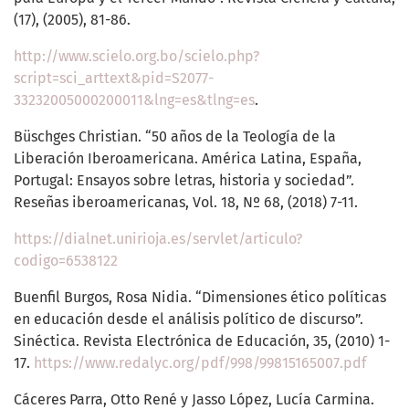
(17), (2005), 81-86.
http://www.scielo.org.bo/scielo.php?
script=sci_arttext&pid=S2077-
33232005000200011&lng=es&tlng=es
.
Büschges Christian. “50 años de la Teología de la
Liberación Iberoamericana. América Latina, España,
Portugal: Ensayos sobre letras, historia y sociedad”.
Reseñas iberoamericanas, Vol. 18, Nº 68, (2018) 7-11.
https://dialnet.unirioja.es/servlet/articulo?
codigo=6538122
Buenfil Burgos, Rosa Nidia. “Dimensiones ético políticas
en educación desde el análisis político de discurso”.
Sinéctica. Revista Electrónica de Educación, 35, (2010) 1-
17.
https://www.redalyc.org/pdf/998/99815165007.pdf
Cáceres Parra, Otto René y Jasso López, Lucía Carmina.