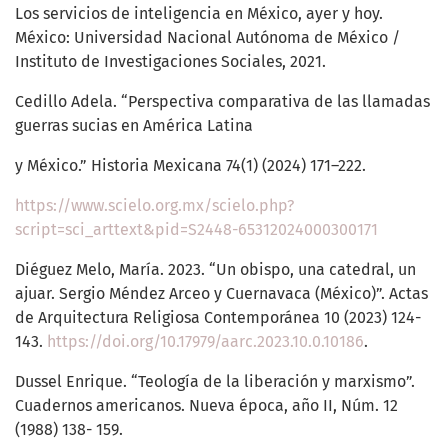
Los servicios de inteligencia en México, ayer y hoy.
México: Universidad Nacional Autónoma de México /
Instituto de Investigaciones Sociales, 2021.
Cedillo Adela. “Perspectiva comparativa de las llamadas
guerras sucias en América Latina
y México.” Historia Mexicana 74(1) (2024) 171–222.
https://www.scielo.org.mx/scielo.php?
script=sci_arttext&pid=S2448-65312024000300171
Diéguez Melo, María. 2023. “Un obispo, una catedral, un
ajuar. Sergio Méndez Arceo y Cuernavaca (México)”. Actas
de Arquitectura Religiosa Contemporánea 10 (2023) 124-
143.
https://doi.org/10.17979/aarc.2023.10.0.10186
.
Dussel Enrique. “Teología de la liberación y marxismo”.
Cuadernos americanos. Nueva época, año II, Núm. 12
(1988) 138- 159.