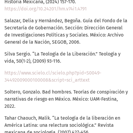
Historia Mexicana, (2024) 157-170.
https://doi.org/10.24201/hm.v74i1.4791
Salazar, Delia y Hernández, Begoña. Guía del Fondo de la
Secretaría de Gobernación. Sección: Dirección General
de Investigaciones Políticas y Sociales. México: Archivo
General de la Nación, SEGOB, 2006.
Silva Sergio. “La Teología de la Liberación.” Teología y
vida, 50(1-2), (2009) 93-116.
https://www.scielo.cl/scielo.php?pid=S0049-
34492009000100008&script=sci_arttext
Soltero, Gonzalo. Bad hombres. Teorías de conspiración y
narrativas de riesgo en México. México: UAM-Festina,
2022.
Tahar Chaouch, Malik. “La teología de la liberación en
América Latina: una relectura sociológica.” Revista
mexicana de sociología, (2007) 427-456.