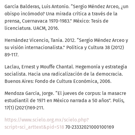
García Balderas, Luis Antonio. “Sergio Méndez Arceo, ¿un
obispo incómodo? Una mirada crítica a través de la
prensa, Cuernavaca 1970-1983.” México: Tesis de
licenciatura. UACM, 2016.
Hernández Vicencio, Tania. 2012. “Sergio Méndez Arceo y
su visión internacionalista.” Política y Cultura 38 (2012)
89-117.
Laclau, Ernest y Mouffe Chantal. Hegemonía y estrategia
socialista. Hacia una radicalización de la democracia.
Buenos Aires: Fondo de Cultura Económica, 2006.
Mendoza García, Jorge. “El jueves de corpus: la masacre
estudiantil de 1971 en México narrada a 50 años”. Polis,
17(1) (2021)169-211.
https://www.scielo.org.mx/scielo.php?
script=sci_arttext&pid=S18
70-23332021000100169