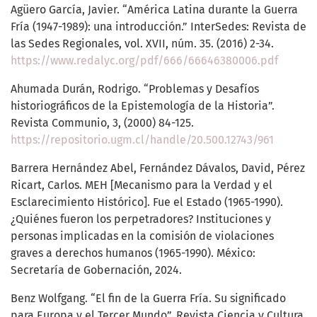
Agüero García, Javier. “América Latina durante la Guerra
Fría (1947-1989): una introducción.” InterSedes: Revista de
las Sedes Regionales, vol. XVII, núm. 35. (2016) 2-34.
https://www.redalyc.org/pdf/666/66646380006.pdf
Ahumada Durán, Rodrigo. “Problemas y Desafíos
historiográficos de la Epistemología de la Historia”.
Revista Communio, 3, (2000) 84-125.
https://repositorio.ugm.cl/handle/20.500.12743/961
Barrera Hernández Abel, Fernández Dávalos, David, Pérez
Ricart, Carlos. MEH [Mecanismo para la Verdad y el
Esclarecimiento Histórico]. Fue el Estado (1965-1990).
¿Quiénes fueron los perpetradores? Instituciones y
personas implicadas en la comisión de violaciones
graves a derechos humanos (1965-1990). México:
Secretaría de Gobernación, 2024.
Benz Wolfgang. “El fin de la Guerra Fría. Su significado
para Europa y el Tercer Mundo”. Revista Ciencia y Cultura,