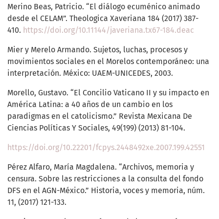
Merino Beas, Patricio. “El diálogo ecuménico animado
desde el CELAM”. Theologica Xaveriana 184 (2017) 387-
410.
https://doi.org/10.11144/javeriana.tx67-184.deac
Mier y Merelo Armando. Sujetos, luchas, procesos y
movimientos sociales en el Morelos contemporáneo: una
interpretación. México: UAEM-UNICEDES, 2003.
Morello, Gustavo. “El Concilio Vaticano II y su impacto en
América Latina: a 40 años de un cambio en los
paradigmas en el catolicismo.” Revista Mexicana De
Ciencias Políticas Y Sociales, 49(199) (2013) 81-104.
https://doi.org/10.22201/fcpys.2448492xe.2007.199.42551
Pérez Alfaro, María Magdalena. “Archivos, memoria y
censura. Sobre las restricciones a la consulta del fondo
DFS en el AGN-México.” Historia, voces y memoria, núm.
11, (2017) 121-133.