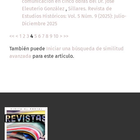
comunicación en cinco obras del Dr. José
Eleuterio González
,
Sillares. Revista de
Estudios Históricos: Vol. 5 Núm. 9 (2025): Julio-
Diciembre 2025
<<
<
1
2
3
4
5
6
7
8
9
10
>
>>
También puede
Iniciar una búsqueda de similitud
avanzada
para este artículo.