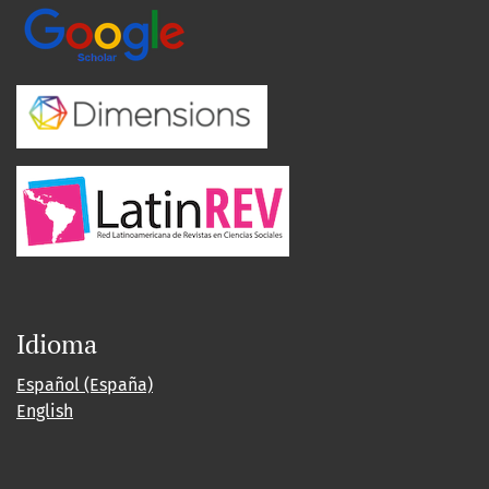
Idioma
Español (España)
English