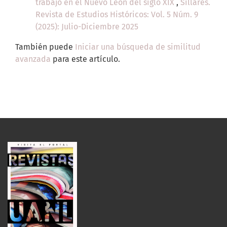
trabajo en el Nuevo León del siglo XIX
,
Sillares.
Revista de Estudios Históricos: Vol. 5 Núm. 9
(2025): Julio-Diciembre 2025
También puede
Iniciar una búsqueda de similitud
avanzada
para este artículo.