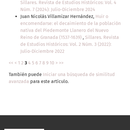
Sillares. Revista de Estudios Históricos: Vol. 4
Núm. 7 (2024): Julio-Diciembre 2024
Juan Nicolás Villamizar Hernández,
Huir o
encomendarse: el decaimiento de la población
nativa del Piedemonte Llanero del Nuevo
Reino de Granada (1537-1639)
,
Sillares. Revista
de Estudios Históricos: Vol. 2 Núm. 3 (2022):
Julio-Diciembre 2022
<<
<
1
2
3
4
5
6
7
8
9
10
>
>>
También puede
Iniciar una búsqueda de similitud
avanzada
para este artículo.