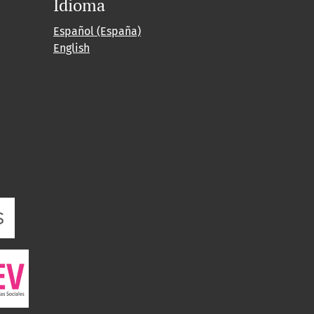
Idioma
Español (España)
English