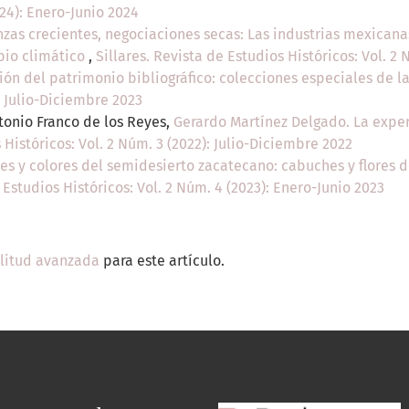
024): Enero-Junio 2024
zas crecientes, negociaciones secas: Las industrias mexicana
bio climático
,
Sillares. Revista de Estudios Históricos: Vol. 2
ión del patrimonio bibliográfico: colecciones especiales de 
: Julio-Diciembre 2023
tonio Franco de los Reyes,
Gerardo Martínez Delgado. La exper
 Históricos: Vol. 2 Núm. 3 (2022): Julio-Diciembre 2022
es y colores del semidesierto zacatecano: cabuches y flores 
 Estudios Históricos: Vol. 2 Núm. 4 (2023): Enero-Junio 2023
ilitud avanzada
para este artículo.