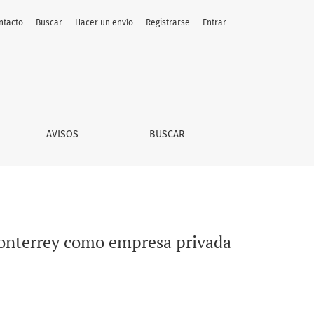
ntacto
Buscar
Hacer un envío
Registrarse
Entrar
 su transición a paraestatal (1970-1979)
AVISOS
BUSCAR
a Monterrey como empresa privada