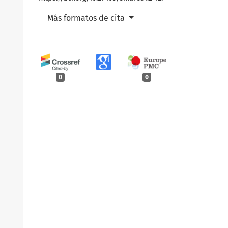
Más formatos de cita
0
0