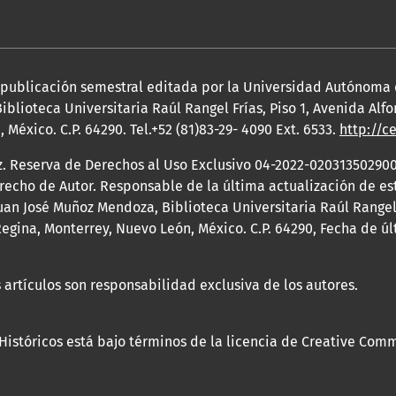
a publicación semestral editada por la Universidad Autónoma
iblioteca Universitaria Raúl Rangel Frías, Piso 1, Avenida Al
México. C.P. 64290. Tel.+52 (81)83-29- 4090 Ext. 6533.
http://c
z. Reserva de Derechos al Uso Exclusivo 04-2022-020313502900
erecho de Autor. Responsable de la última actualización de e
an José Muñoz Mendoza, Biblioteca Universitaria Raúl Rangel F
egina, Monterrey, Nuevo León, México. C.P. 64290, Fecha de ú
 artículos son responsabilidad exclusiva de los autores.
 Históricos está bajo términos de la licencia de Creative Com