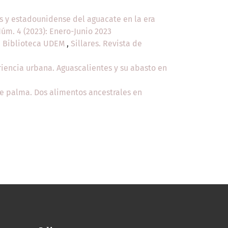
s y estadounidense del aguacate en la era
 Núm. 4 (2023): Enero-Junio 2023
la Biblioteca UDEM
,
Sillares. Revista de
iencia urbana. Aguascalientes y su abasto en
de palma. Dos alimentos ancestrales en