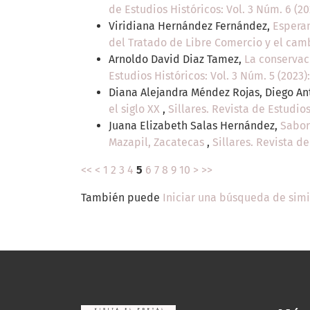
de Estudios Históricos: Vol. 3 Núm. 6 (2
Viridiana Hernández Fernández,
Esperan
del Tratado de Libre Comercio y el cam
Arnoldo David Diaz Tamez,
La conservac
Estudios Históricos: Vol. 3 Núm. 5 (2023)
Diana Alejandra Méndez Rojas, Diego An
el siglo XX
,
Sillares. Revista de Estudios
Juana Elizabeth Salas Hernández,
Sabor
Mazapil, Zacatecas
,
Sillares. Revista de
<<
<
1
2
3
4
5
6
7
8
9
10
>
>>
También puede
Iniciar una búsqueda de sim