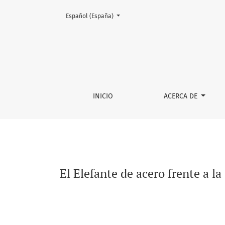
Cambiar el idioma. El actual es:
Español (España)
El Elefante de acero frente a la crisis de los
INICIO
ACERCA DE
El Elefante de acero frente a l