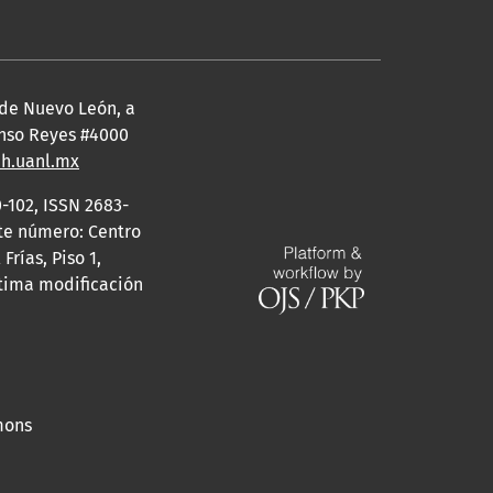
 de Nuevo León, a
fonso Reyes #4000
eh.uanl.mx
-102, ISSN 2683-
ste número: Centro
rías, Piso 1,
ltima modificación
mons