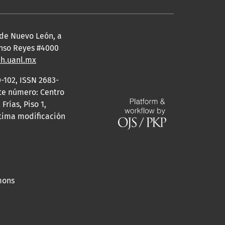
 de Nuevo León, a
fonso Reyes #4000
eh.uanl.mx
-102, ISSN 2683-
ste número: Centro
rías, Piso 1,
ltima modificación
mons