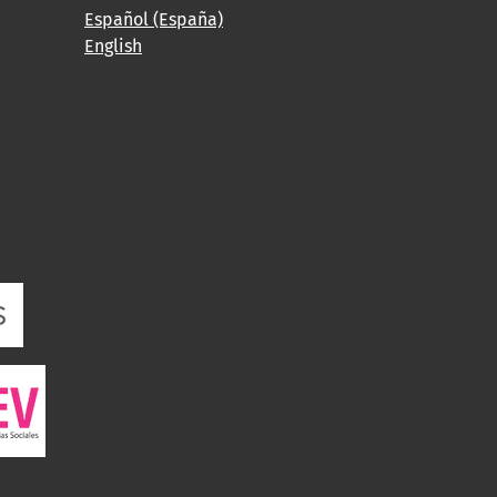
Español (España)
English