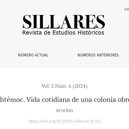
Co
idiana de una colonia obrera en Monterrey (1957-2020)
NÚMERO ACTUAL
NUMEROS ANTERIORES
Vol. 3 Núm. 6 (2024)
htémoc. Vida cotidiana de una colonia obr
RESEÑAS
https://doi.org/10.29105/sillares3.6-122