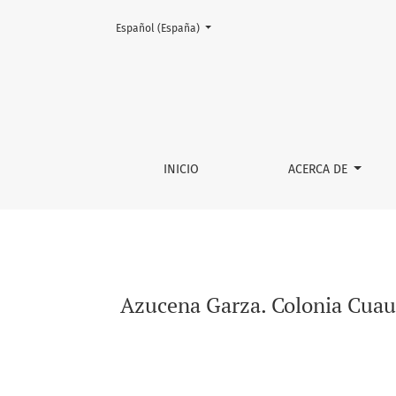
Cambiar el idioma. El actual es:
Español (España)
Azucena Garza. Colonia Cuauhtémoc. Vida cot
INICIO
ACERCA DE
Azucena Garza. Colonia Cuau