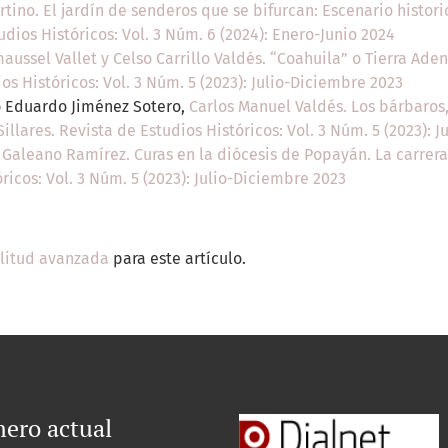
tino. El jardín de senderos que se bifurcan: Escenario histor
tudios Históricos: Vol. 3 Núm. 6 (2024): Enero-Junio 2024
aussel Vallet y Celso Carrillo Valdés. “Coahuila” o Tierra Aden
ios Históricos: Vol. 3 Núm. 5 (2023): Julio-Diciembre 2023
o Eduardo Jiménez Sotero,
Carlos Manuel Valdés. Los bárbaros, 
Sillares. Revista de Estudios Históricos: Vol. 3 Núm. 5 (2023): 
Galeano Ramírez. Curas en la diócesis de Popayán. La carrera 
óricos: Vol. 3 Núm. 5 (2023): Julio-Diciembre 2023
ilitud avanzada
para este artículo.
ero actual