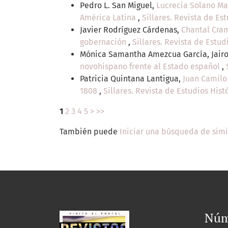
Pedro L. San Miguel,
Lucrecia Solano Mar
América Latina
,
Sillares. Revista de Es
Javier Rodríguez Cárdenas,
Chantal Cram
gobernación
,
Sillares. Revista de Estud
Mónica Samantha Amezcua García, Jair
novohispano frente al Estado español
,
Patricia Quintana Lantigua,
Juan Camilo 
1808
,
Sillares. Revista de Estudios Hist
1
2
3
4
5
>
>>
También puede
Iniciar una búsqueda de sim
Núm