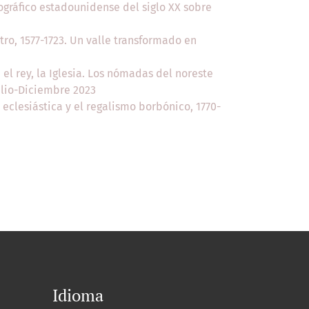
iográfico estadounidense del siglo XX sobre
tro, 1577-1723. Un valle transformado en
el rey, la Iglesia. Los nómadas del noreste
Julio-Diciembre 2023
eclesiástica y el regalismo borbónico, 1770-
Idioma