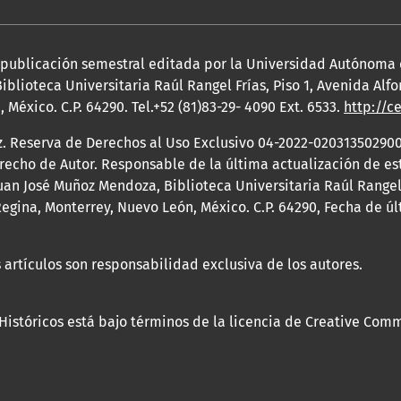
a publicación semestral editada por la Universidad Autónoma
iblioteca Universitaria Raúl Rangel Frías, Piso 1, Avenida Al
México. C.P. 64290. Tel.+52 (81)83-29- 4090 Ext. 6533.
http://c
z. Reserva de Derechos al Uso Exclusivo 04-2022-020313502900
erecho de Autor. Responsable de la última actualización de e
an José Muñoz Mendoza, Biblioteca Universitaria Raúl Rangel F
egina, Monterrey, Nuevo León, México. C.P. 64290, Fecha de ú
 artículos son responsabilidad exclusiva de los autores.
 Históricos está bajo términos de la licencia de Creative Com