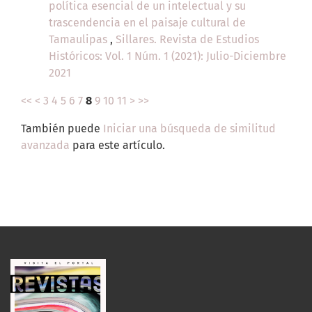
política esencial de un intelectual y su
trascendencia en el paisaje cultural de
Tamaulipas
,
Sillares. Revista de Estudios
Históricos: Vol. 1 Núm. 1 (2021): Julio-Diciembre
2021
<<
<
3
4
5
6
7
8
9
10
11
>
>>
También puede
Iniciar una búsqueda de similitud
avanzada
para este artículo.