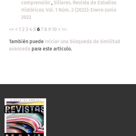
comprensión
,
Sillares. Revista de Estudios
Históricos: Vol. 1 Núm. 2 (2022): Enero-Junio
2022
<<
<
1
2
3
4
5
6
7
8
9
10
>
>>
También puede
Iniciar una búsqueda de similitud
avanzada
para este artículo.