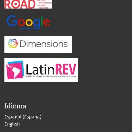
Idioma
Español (España)
English