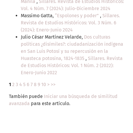
Manila
,
Sillares. Revista de Estudios Históricos:
Vol. 4 Núm. 7 (2024): Julio-Diciembre 2024
Massimo Gatta,
“Espolones y poder”
,
Sillares.
Revista de Estudios Históricos: Vol. 3 Núm. 6
(2024): Enero-Junio 2024
Julio César Martínez Velarde,
Dos culturas
políticas ¿disímiles?: ciudadanización indígena
en San Luis Potosí y su repercusión en la
Huasteca potosina, 1824-1835
,
Sillares. Revista
de Estudios Históricos: Vol. 1 Núm. 2 (2022):
Enero-Junio 2022
1
2
3
4
5
6
7
8
9
10
>
>>
También puede
Iniciar una búsqueda de similitud
avanzada
para este artículo.