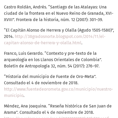
Castro Roldán, Andrés. “Santiago de las Atalayas: Una
ciudad de la frontera en el Nuevo Reino de Granada, XVI-
XVIII”. Frontera de la historia, núm. 12 (2007): 301–39.
“El Capitán Alonso de Herrera y Olalla (Agudo 1505-1580)”,
2014.
http://38gradosnorte.blogspot.com/2014/11/el-
capitan-alonso-de-herrera-y-olalla.html
.
Franco, Luis Gerardo. “Contexto y pre-texto de la
arqueología en los Llanos Orientales de Colombia”.
Boletín de Antropología 32, núm. 54 (2017): 276–97.
“Historia del municipio de Fuente de Oro-Meta”.
Consultado el 4 de noviembre de 2018.
http://www.fuentedeorometa.gov.co/municipio/nuestro-
municipio
.
Méndez, Ana Joaquina. “Reseña histórica de San Juan de
Arama”. Consultado el 4 de noviembre de 2018.