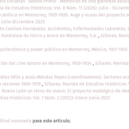
bro Escuelas ‘’Adolfo Prieto’’. Memorias de una grandeza educ
sta de Estudios Históricos: Vol. 6 Núm. 11 (2026): Julio - Dicie
 católica en Monterrey, 1920-1926. Auge y ocaso del proyecto s
: Julio-Diciembre 2025
to Casillas Hernández. Accidentes, Enfermedades Laborales, C
Fundidora de Fierro y Acero de Monterrey, S.A.
,
Sillares. Revi
quitectónico y poder político en Monterrey, México, 1927-1935
ción del cine sonoro en Monterrey, 1928-1934
,
Sillares. Revista
ález Félix y Jesús Méndez Reyes (coordinadores). Sectores ec
ia reciente 1900-1976
,
Sillares. Revista de Estudios Históricos:
 Nuevo León un reino de nuevo. El proyecto nostálgico de Abe
dios Históricos: Vol. 1 Núm. 2 (2022): Enero-Junio 2022
ilitud avanzada
para este artículo.