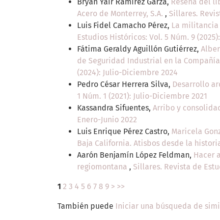
Bryan Yair Ramírez Garza,
Reseña del li
Acero de Monterrey, S.A.
,
Sillares. Revi
Luis Fidel Camacho Pérez,
La militancia
Estudios Históricos: Vol. 5 Núm. 9 (2025)
Fátima Geraldy Aguillón Gutiérrez,
Alber
de Seguridad Industrial en la Compañía 
(2024): Julio-Diciembre 2024
Pedro César Herrera Silva,
Desarrollo ar
1 Núm. 1 (2021): Julio-Diciembre 2021
Kassandra Sifuentes,
Arribo y consolida
Enero-Junio 2022
Luis Enrique Pérez Castro,
Maricela Gonz
Baja California. Atisbos desde la histor
Aarón Benjamín López Feldman,
Hacer a
regiomontana
,
Sillares. Revista de Estu
1
2
3
4
5
6
7
8
9
>
>>
También puede
Iniciar una búsqueda de sim