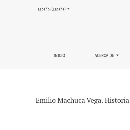
Cambiar el idioma. El actual es:
Español (España)
Emilio Machuca Vega. Historia de la Iglesia c
INICIO
ACERCA DE
Emilio Machuca Vega. Historia 