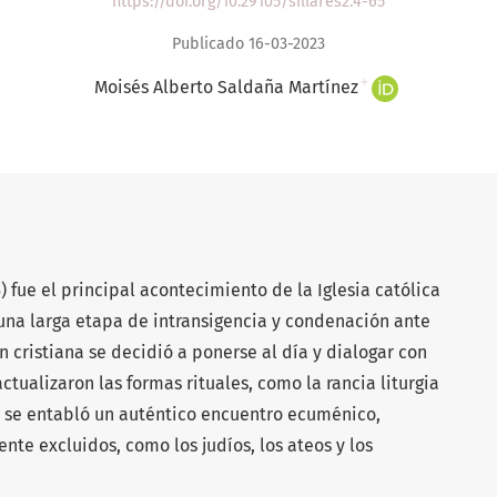
https://doi.org/10.29105/sillares2.4-65
Publicado 16-03-2023
+
Moisés Alberto Saldaña Martínez
5) fue el principal acontecimiento de la Iglesia católica
 una larga etapa de intransigencia y condenación ante
 cristiana se decidió a ponerse al día y dialogar con
ctualizaron las formas rituales, como la rancia liturgia
e se entabló un auténtico encuentro ecuménico,
nte excluidos, como los judíos, los ateos y los