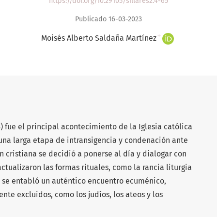
https://doi.org/10.29105/sillares2.4-65
Publicado 16-03-2023
+
Moisés Alberto Saldaña Martínez
5) fue el principal acontecimiento de la Iglesia católica
 una larga etapa de intransigencia y condenación ante
 cristiana se decidió a ponerse al día y dialogar con
ctualizaron las formas rituales, como la rancia liturgia
e se entabló un auténtico encuentro ecuménico,
nte excluidos, como los judíos, los ateos y los