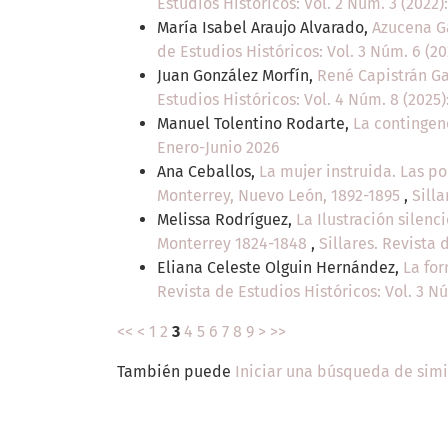
Estudios Históricos: Vol. 2 Núm. 3 (2022)
María Isabel Araujo Alvarado,
Azucena Ga
de Estudios Históricos: Vol. 3 Núm. 6 (2
Juan González Morfín,
René Capistrán Ga
Estudios Históricos: Vol. 4 Núm. 8 (2025
Manuel Tolentino Rodarte,
La contingenc
Enero-Junio 2026
Ana Ceballos,
La mujer instruida. Las p
Monterrey, Nuevo León, 1892-1895
,
Silla
Melissa Rodríguez,
La Ilustración silenc
Monterrey 1824-1848
,
Sillares. Revista 
Eliana Celeste Olguin Hernández,
La for
Revista de Estudios Históricos: Vol. 3 N
<<
<
1
2
3
4
5
6
7
8
9
>
>>
También puede
Iniciar una búsqueda de sim