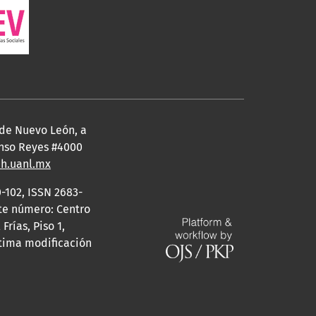
 de Nuevo León, a
fonso Reyes #4000
eh.uanl.mx
-102, ISSN 2683-
ste número: Centro
rías, Piso 1,
ltima modificación