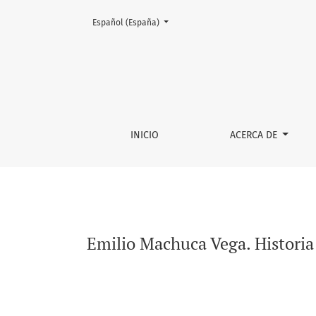
Cambiar el idioma. El actual es:
Español (España)
Emilio Machuca Vega. Historia de la Iglesia c
INICIO
ACERCA DE
Emilio Machuca Vega. Historia 