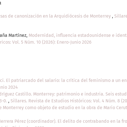
a
usas de canonización en la Arquidiócesis de Monterrey
,
Sillar
daña Martínez,
Modernidad, influencia estadounidense e identi
ricos: Vol. 5 Núm. 10 (2026): Enero-Junio 2026
ici. El patriarcado del salario: la crítica del feminismo a un
unio 2024
dríguez Castillo. Monterrey: patrimonio e industria. Seis estud
33-0.
,
Sillares. Revista de Estudios Históricos: Vol. 4 Núm. 8 (2
e Monterrey como objeto de estudio en la obra de Mario Ceru
errera Pérez (coordinador). El delito de contrabando en la f