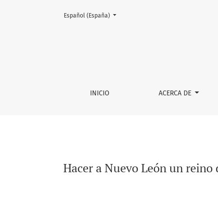
Cambiar el idioma. El actual es:
Español (España)
Hacer a Nuevo León un reino de nuevo. El pr
INICIO
ACERCA DE
Hacer a Nuevo León un reino d