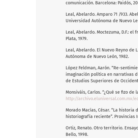
comunicación. Barcelona: Paidós, 20
Leal, Abelardo. Amparo 71 /933. Abel
Universidad Autónoma de Nuevo Leó
Leal, Abelardo. Moctezuma, D.F.: el 
Plata, 1979.
Leal, Abelardo. El Nuevo Reyno de 
Autónoma de Nuevo León, 1982.
López Feldman, Aarón. “Re-sentimie
imaginación política en narrativas d
de Estudios Superiores de Occident
Monsiváis, Carlos. “¿Qué se fizo de l
http://archivo.eluniversal.com.mx/e
Morado Macías, César. “La historia
historiografía reciente”. Provincias I
Ortiz, Renato. Otro territorio. En
Bello, 1998.