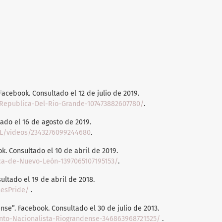
Facebook. Consultado el 12 de julio de 2019.
Republica-Del-Rio-Grande-107473882607780/
.
ado el 16 de agosto de 2019.
L/videos/2343276099244680
.
. Consultado el 10 de abril de 2019.
ca-de-Nuevo-León-1397065107195153/
.
ultado el 19 de abril de 2018.
esPride/
.
se”. Facebook. Consultado el 30 de julio de 2013.
nto-Nacionalista-Riograndense-346863968721525/
.