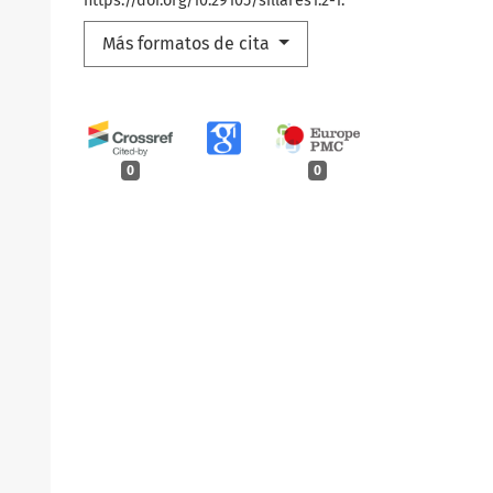
https://doi.org/10.29105/sillares1.2-1.
Más formatos de cita
0
0