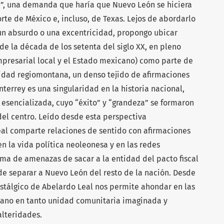
”, una demanda que haría que Nuevo León se hiciera
rte de México e, incluso, de Texas. Lejos de abordarlo
un absurdo o una excentricidad, propongo ubicar
de la década de los setenta del siglo XX, en pleno
mpresarial local y el Estado mexicano) como parte de
lidad regiomontana, un denso tejido de afirmaciones
nterrey es una singularidad en la historia nacional,
 esencializada, cuyo “éxito” y “grandeza” se formaron
del centro. Leído desde esta perspectiva
Leal comparte relaciones de sentido con afirmaciones
en la vida política neoleonesa y en las redes
orma de amenazas de sacar a la entidad del pacto fiscal
de separar a Nuevo León del resto de la nación. Desde
ostálgico de Abelardo Leal nos permite ahondar en las
cano en tanto unidad comunitaria imaginada y
alteridades.