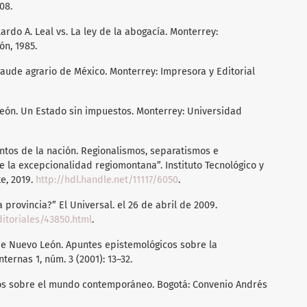
08.
ardo A. Leal vs. La ley de la abogacía. Monterrey:
n, 1985.
fraude agrario de México. Monterrey: Impresora y Editorial
León. Un Estado sin impuestos. Monterrey: Universidad
ntos de la nación. Regionalismos, separatismos e
e la excepcionalidad regiomontana”. Instituto Tecnológico y
e, 2019.
http://hdl.handle.net/11117/6050
.
a provincia?” El Universal. el 26 de abril de 2009.
ditoriales/43850.html
.
 de Nuevo León. Apuntes epistemológicos sobre la
nternas 1, núm. 3 (2001): 13–32.
sayos sobre el mundo contemporáneo. Bogotá: Convenio Andrés