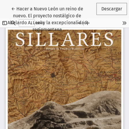
Volver a los detalles del artículo
←
Hacer a Nuevo León un reino de
Descargar
nuevo. El proyecto nostálgico de
Abelardo A. Leal y la excepcionalidad
regiomontana