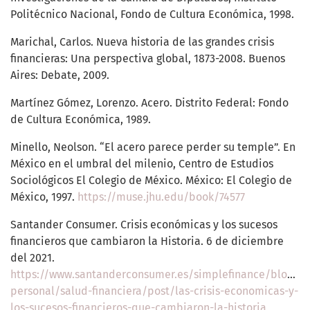
Politécnico Nacional, Fondo de Cultura Económica, 1998.
Marichal, Carlos. Nueva historia de las grandes crisis
financieras: Una perspectiva global, 1873-2008. Buenos
Aires: Debate, 2009.
Martínez Gómez, Lorenzo. Acero. Distrito Federal: Fondo
de Cultura Económica, 1989.
Minello, Neolson. “El acero parece perder su temple”. En
México en el umbral del milenio, Centro de Estudios
Sociológicos El Colegio de México. México: El Colegio de
México, 1997.
https://muse.jhu.edu/book/74577
Santander Consumer. Crisis económicas y los sucesos
financieros que cambiaron la Historia. 6 de diciembre
del 2021.
https://www.santanderconsumer.es/simplefinance/blog/e
personal/salud-financiera/post/las-crisis-economicas-y-
los-sucesos-financieros-que-cambiaron-la-historia