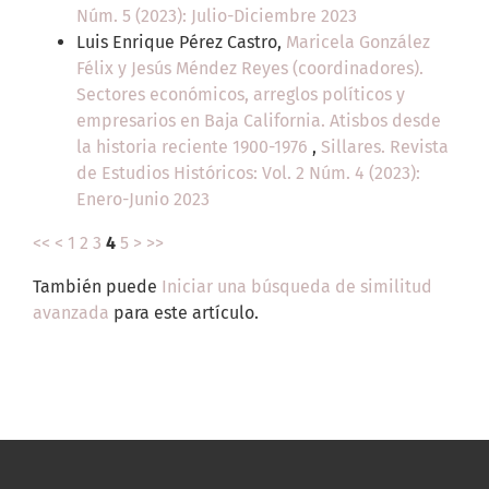
Núm. 5 (2023): Julio-Diciembre 2023
Luis Enrique Pérez Castro,
Maricela González
Félix y Jesús Méndez Reyes (coordinadores).
Sectores económicos, arreglos políticos y
empresarios en Baja California. Atisbos desde
la historia reciente 1900-1976
,
Sillares. Revista
de Estudios Históricos: Vol. 2 Núm. 4 (2023):
Enero-Junio 2023
<<
<
1
2
3
4
5
>
>>
También puede
Iniciar una búsqueda de similitud
avanzada
para este artículo.