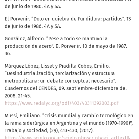
de junio de 1986. 4A y 5A.
El Porvenir. “Dolo en quiebra de Fundidora: partidos”. 13
de junio de 1986. 4A y 5A.
González, Alfredo. “Pese a todo se mantuvo la
producción de acero”. El Porvenir. 10 de mayo de 1987.
36.
Márquez López, Lisset y Pradilla Cobos, Emilio.
“Desindustrialización, terciarización y estructura
metropolitana: un debate conceptual necesario”.
Cuadernos del CENDES, 69. septiembre-diciembre del
2008. 21-45.
https://www.redalyc.org/pdf/403/40311392003.pdf
Mussi, Emiliano. “Crisis mundial y cambio tecnológico en
la rama siderúrgica en Argentina y el mundo (1970‐1990)”,
Trabajo y sociedad, (29), 413-430, (2017).
https://www.scielo.org.ar/scielo.phpscript=sci_arttext&pid=S151468712017000200021&lng=es&tlng=es