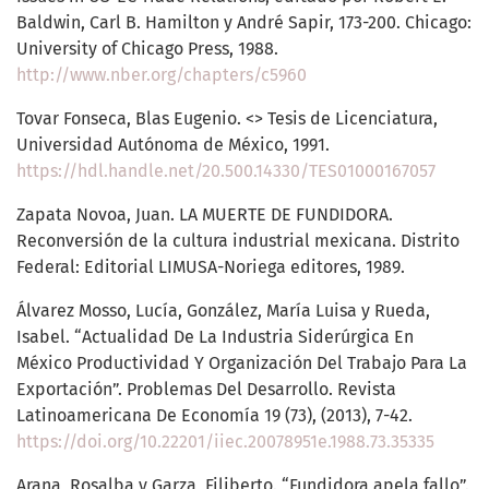
Baldwin, Carl B. Hamilton y André Sapir, 173-200. Chicago:
University of Chicago Press, 1988.
http://www.nber.org/chapters/c5960
Tovar Fonseca, Blas Eugenio. <> Tesis de Licenciatura,
Universidad Autónoma de México, 1991.
https://hdl.handle.net/20.500.14330/TES01000167057
Zapata Novoa, Juan. LA MUERTE DE FUNDIDORA.
Reconversión de la cultura industrial mexicana. Distrito
Federal: Editorial LIMUSA-Noriega editores, 1989.
Álvarez Mosso, Lucía, González, María Luisa y Rueda,
Isabel. “Actualidad De La Industria Siderúrgica En
México Productividad Y Organización Del Trabajo Para La
Exportación”. Problemas Del Desarrollo. Revista
Latinoamericana De Economía 19 (73), (2013), 7-42.
https://doi.org/10.22201/iiec.20078951e.1988.73.35335
Arana, Rosalba y Garza, Filiberto. “Fundidora apela fallo”.