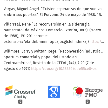
Vargas, Miguel Angel. “Existen esperanzas de que vuelva
a abrir sus puertas”. El Porvenir. 24 de mayo de 1988. 1B.
Villarreal, Rene “La reconversión en la siderurgia
paraestatal de México”. Comercio Exterior, 38(3), (Marzo
de 1988), 191-201 chrome-
extension://efaidnbmnnnibpcajpcglclefindmkaj/
http://revistas.bancomext.gob.mx/rce/magazines/184/1/RCE1.pdf
Willmore, Larry y Máttar, Jorge. “Reconversión industrial,
apertura comercial y papel del Estado en
Centroamérica”, Revista de la CEPAL, (44), 7-20 (7 de
agosto de 1991)
https://doi.org/10.18356/ede55ce8-es
0
0