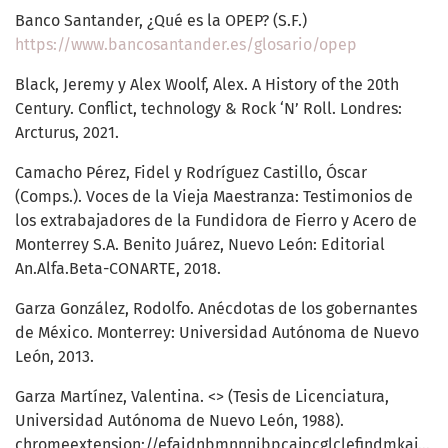
Banco Santander, ¿Qué es la OPEP? (S.F.)
https://www.bancosantander.es/glosario/opep
Black, Jeremy y Alex Woolf, Alex. A History of the 20th
Century. Conflict, technology & Rock ‘N’ Roll. Londres:
Arcturus, 2021.
Camacho Pérez, Fidel y Rodríguez Castillo, Óscar
(Comps.). Voces de la Vieja Maestranza: Testimonios de
los extrabajadores de la Fundidora de Fierro y Acero de
Monterrey S.A. Benito Juárez, Nuevo León: Editorial
An.Alfa.Beta-CONARTE, 2018.
Garza González, Rodolfo. Anécdotas de los gobernantes
de México. Monterrey: Universidad Autónoma de Nuevo
León, 2013.
Garza Martínez, Valentina. <> (Tesis de Licenciatura,
Universidad Autónoma de Nuevo León, 1988).
chromeextension://efaidnbmnnnibpcajpcglclefindmkaj/
ht