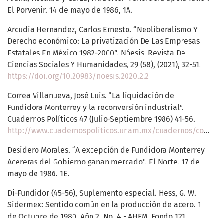
El Porvenir. 14 de mayo de 1986, 1A.
Arcudia Hernandez, Carlos Ernesto. “Neoliberalismo Y
Derecho económico: La privatización De Las Empresas
Estatales En México 1982-2000”. Nóesis. Revista De
Ciencias Sociales Y Humanidades, 29 (58), (2021), 32-51.
https://doi.org/10.20983/noesis.2020.2.2
Correa Villanueva, José Luis. “La liquidación de
Fundidora Monterrey y la reconversión industrial”.
Cuadernos Políticos 47 (Julio-Septiembre 1986) 41-56.
http://www.cuadernospoliticos.unam.mx/cuadernos/contenido/CP.47/CP47.5.JoseLuisCorreaVillanueva.pdf
Desidero Morales. “A excepción de Fundidora Monterrey
Acereras del Gobierno ganan mercado”. El Norte. 17 de
mayo de 1986. 1E.
Di-Fundidor (45-56), Suplemento especial. Hess, G. W.
Sidermex: Sentido común en la producción de acero. 1
de Octubre de 1980, Año 2, No. 4 - AHFM, Fondo 121,