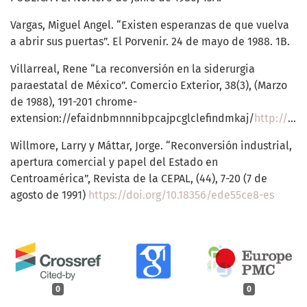
Vargas, Miguel Angel. “Existen esperanzas de que vuelva
a abrir sus puertas”. El Porvenir. 24 de mayo de 1988. 1B.
Villarreal, Rene “La reconversión en la siderurgia
paraestatal de México”. Comercio Exterior, 38(3), (Marzo
de 1988), 191-201 chrome-
extension://efaidnbmnnnibpcajpcglclefindmkaj/
http://revistas.bancomext.gob.mx/rce/magazines/184/1/RCE1.pdf
Willmore, Larry y Máttar, Jorge. “Reconversión industrial,
apertura comercial y papel del Estado en
Centroamérica”, Revista de la CEPAL, (44), 7-20 (7 de
agosto de 1991)
https://doi.org/10.18356/ede55ce8-es
0
0