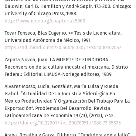
Baldwin, Carl B. Hamilton y André Sapir, 173-200. Chicago:
University of Chicago Press, 1988.
http://www.nber.org/chapters/c5960
Tovar Fonseca, Blas Eugenio. <> Tesis de Licenciatura,
Universidad Autónoma de México, 1991.
https://hdl.handle.net/20.500.14330/TES01000167057
Zapata Novoa, Juan. LA MUERTE DE FUNDIDORA.
Reconversión de la cultura industrial mexicana. Distrito
Federal: Editorial LIMUSA-Noriega editores, 1989.
Álvarez Mosso, Lucía, González, María Luisa y Rueda,
Isabel. “Actualidad De La Industria Siderúrgica En
México Productividad Y Organización Del Trabajo Para La
Exportación”. Problemas Del Desarrollo. Revista
Latinoamericana De Economía 19 (73), (2013), 7-42.
https://doi.org/10.22201/iiec.20078951e.1988.73.35335
Arana, Rosalba y Garza, Filiberto. “Fundidora apela fallo”.