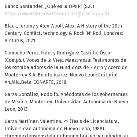
Banco Santander, ¿Qué es la OPEP? (S.F.)
https://www.bancosantander.es/glosario/opep
Black, Jeremy y Alex Woolf, Alex. A History of the 20th
Century. Conflict, technology & Rock ‘N’ Roll. Londres:
Arcturus, 2021.
Camacho Pérez, Fidel y Rodríguez Castillo, Óscar
(Comps.). Voces de la Vieja Maestranza: Testimonios de
los extrabajadores de la Fundidora de Fierro y Acero de
Monterrey S.A. Benito Juárez, Nuevo León: Editorial
An.Alfa.Beta-CONARTE, 2018.
Garza González, Rodolfo. Anécdotas de los gobernantes
de México. Monterrey: Universidad Autónoma de Nuevo
León, 2013.
Garza Martínez, Valentina. <> (Tesis de Licenciatura,
Universidad Autónoma de Nuevo León, 1988).
chromeextension://efaidnbmnnnibpcajpcglclefindmkaj/
ht