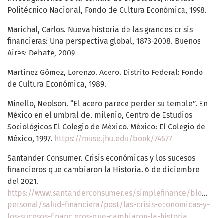
Politécnico Nacional, Fondo de Cultura Económica, 1998.
Marichal, Carlos. Nueva historia de las grandes crisis
financieras: Una perspectiva global, 1873-2008. Buenos
Aires: Debate, 2009.
Martínez Gómez, Lorenzo. Acero. Distrito Federal: Fondo
de Cultura Económica, 1989.
Minello, Neolson. “El acero parece perder su temple”. En
México en el umbral del milenio, Centro de Estudios
Sociológicos El Colegio de México. México: El Colegio de
México, 1997.
https://muse.jhu.edu/book/74577
Santander Consumer. Crisis económicas y los sucesos
financieros que cambiaron la Historia. 6 de diciembre
del 2021.
https://www.santanderconsumer.es/simplefinance/blog/e
personal/salud-financiera/post/las-crisis-economicas-y-
los-sucesos-financieros-que-cambiaron-la-historia