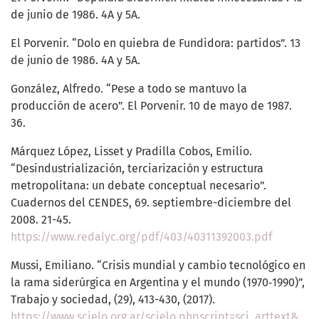
de junio de 1986. 4A y 5A.
El Porvenir. “Dolo en quiebra de Fundidora: partidos”. 13
de junio de 1986. 4A y 5A.
González, Alfredo. “Pese a todo se mantuvo la
producción de acero”. El Porvenir. 10 de mayo de 1987.
36.
Márquez López, Lisset y Pradilla Cobos, Emilio.
“Desindustrialización, terciarización y estructura
metropolitana: un debate conceptual necesario”.
Cuadernos del CENDES, 69. septiembre-diciembre del
2008. 21-45.
https://www.redalyc.org/pdf/403/40311392003.pdf
Mussi, Emiliano. “Crisis mundial y cambio tecnológico en
la rama siderúrgica en Argentina y el mundo (1970‐1990)”,
Trabajo y sociedad, (29), 413-430, (2017).
https://www.scielo.org.ar/scielo.phpscript=sci_arttext&pid=S151468712017000200021&lng=es&tlng=es