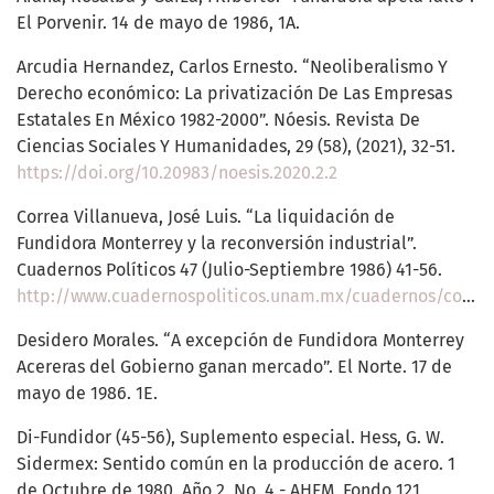
El Porvenir. 14 de mayo de 1986, 1A.
Arcudia Hernandez, Carlos Ernesto. “Neoliberalismo Y
Derecho económico: La privatización De Las Empresas
Estatales En México 1982-2000”. Nóesis. Revista De
Ciencias Sociales Y Humanidades, 29 (58), (2021), 32-51.
https://doi.org/10.20983/noesis.2020.2.2
Correa Villanueva, José Luis. “La liquidación de
Fundidora Monterrey y la reconversión industrial”.
Cuadernos Políticos 47 (Julio-Septiembre 1986) 41-56.
http://www.cuadernospoliticos.unam.mx/cuadernos/contenido/CP.47/CP47.5.JoseLuisCorreaVillanueva.pdf
Desidero Morales. “A excepción de Fundidora Monterrey
Acereras del Gobierno ganan mercado”. El Norte. 17 de
mayo de 1986. 1E.
Di-Fundidor (45-56), Suplemento especial. Hess, G. W.
Sidermex: Sentido común en la producción de acero. 1
de Octubre de 1980, Año 2, No. 4 - AHFM, Fondo 121,