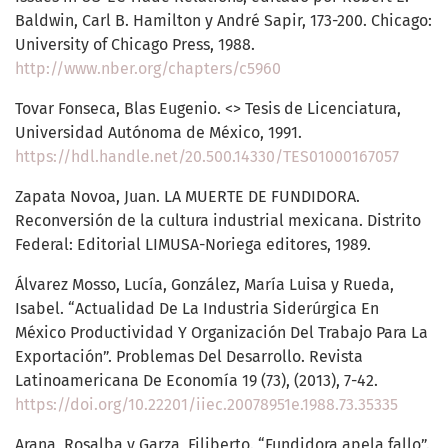
Baldwin, Carl B. Hamilton y André Sapir, 173-200. Chicago:
University of Chicago Press, 1988.
http://www.nber.org/chapters/c5960
Tovar Fonseca, Blas Eugenio. <> Tesis de Licenciatura,
Universidad Autónoma de México, 1991.
https://hdl.handle.net/20.500.14330/TES01000167057
Zapata Novoa, Juan. LA MUERTE DE FUNDIDORA.
Reconversión de la cultura industrial mexicana. Distrito
Federal: Editorial LIMUSA-Noriega editores, 1989.
Álvarez Mosso, Lucía, González, María Luisa y Rueda,
Isabel. “Actualidad De La Industria Siderúrgica En
México Productividad Y Organización Del Trabajo Para La
Exportación”. Problemas Del Desarrollo. Revista
Latinoamericana De Economía 19 (73), (2013), 7-42.
https://doi.org/10.22201/iiec.20078951e.1988.73.35335
Arana, Rosalba y Garza, Filiberto. “Fundidora apela fallo”.