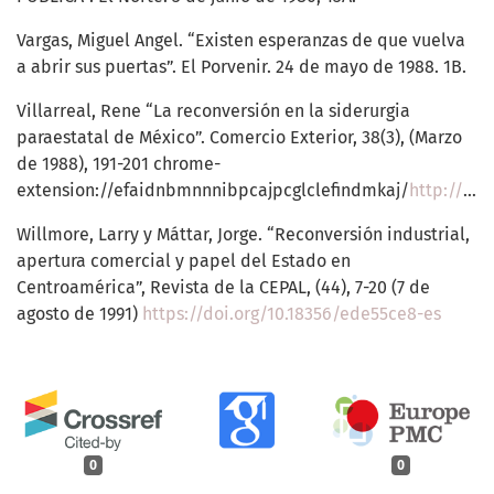
Vargas, Miguel Angel. “Existen esperanzas de que vuelva
a abrir sus puertas”. El Porvenir. 24 de mayo de 1988. 1B.
Villarreal, Rene “La reconversión en la siderurgia
paraestatal de México”. Comercio Exterior, 38(3), (Marzo
de 1988), 191-201 chrome-
extension://efaidnbmnnnibpcajpcglclefindmkaj/
http://revistas.bancomext.gob.mx/rce/magazines/184/1/RCE1.pdf
Willmore, Larry y Máttar, Jorge. “Reconversión industrial,
apertura comercial y papel del Estado en
Centroamérica”, Revista de la CEPAL, (44), 7-20 (7 de
agosto de 1991)
https://doi.org/10.18356/ede55ce8-es
0
0