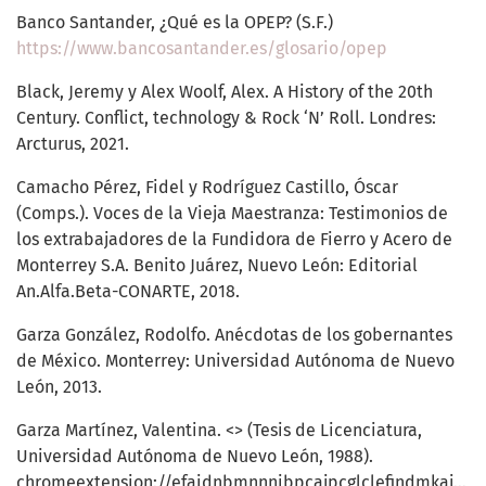
Banco Santander, ¿Qué es la OPEP? (S.F.)
https://www.bancosantander.es/glosario/opep
Black, Jeremy y Alex Woolf, Alex. A History of the 20th
Century. Conflict, technology & Rock ‘N’ Roll. Londres:
Arcturus, 2021.
Camacho Pérez, Fidel y Rodríguez Castillo, Óscar
(Comps.). Voces de la Vieja Maestranza: Testimonios de
los extrabajadores de la Fundidora de Fierro y Acero de
Monterrey S.A. Benito Juárez, Nuevo León: Editorial
An.Alfa.Beta-CONARTE, 2018.
Garza González, Rodolfo. Anécdotas de los gobernantes
de México. Monterrey: Universidad Autónoma de Nuevo
León, 2013.
Garza Martínez, Valentina. <> (Tesis de Licenciatura,
Universidad Autónoma de Nuevo León, 1988).
chromeextension://efaidnbmnnnibpcajpcglclefindmkaj/
ht