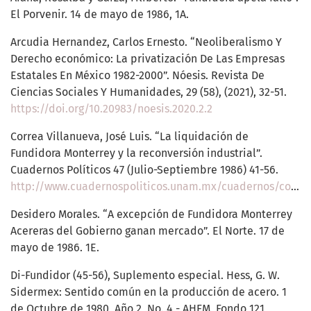
El Porvenir. 14 de mayo de 1986, 1A.
Arcudia Hernandez, Carlos Ernesto. “Neoliberalismo Y
Derecho económico: La privatización De Las Empresas
Estatales En México 1982-2000”. Nóesis. Revista De
Ciencias Sociales Y Humanidades, 29 (58), (2021), 32-51.
https://doi.org/10.20983/noesis.2020.2.2
Correa Villanueva, José Luis. “La liquidación de
Fundidora Monterrey y la reconversión industrial”.
Cuadernos Políticos 47 (Julio-Septiembre 1986) 41-56.
http://www.cuadernospoliticos.unam.mx/cuadernos/contenido/CP.47/CP47.5.JoseLuisCorreaVillanueva.pdf
Desidero Morales. “A excepción de Fundidora Monterrey
Acereras del Gobierno ganan mercado”. El Norte. 17 de
mayo de 1986. 1E.
Di-Fundidor (45-56), Suplemento especial. Hess, G. W.
Sidermex: Sentido común en la producción de acero. 1
de Octubre de 1980, Año 2, No. 4 - AHFM, Fondo 121,