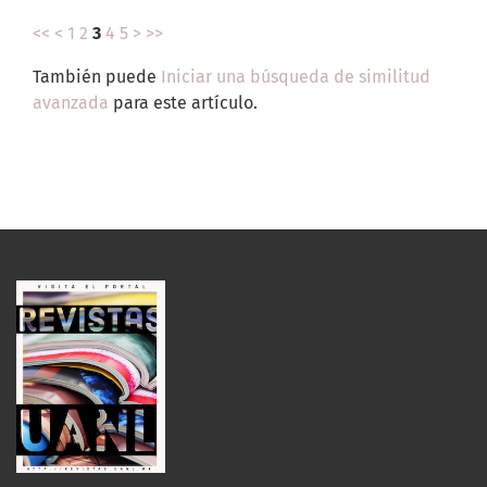
<<
<
1
2
3
4
5
>
>>
También puede
Iniciar una búsqueda de similitud
avanzada
para este artículo.