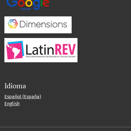
Idioma
Español (España)
English