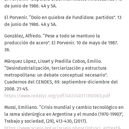
de junio de 1986. 4A y 5A.
El Porvenir. “Dolo en quiebra de Fundidora: partidos”. 13
de junio de 1986. 4A y 5A.
González, Alfredo. “Pese a todo se mantuvo la
producción de acero”. El Porvenir. 10 de mayo de 1987.
36.
Márquez López, Lisset y Pradilla Cobos, Emilio.
“Desindustrialización, terciarización y estructura
metropolitana: un debate conceptual necesario”.
Cuadernos del CENDES, 69. septiembre-diciembre del
2008. 21-45.
https://www.redalyc.org/pdf/403/40311392003.pdf
Mussi, Emiliano. “Crisis mundial y cambio tecnológico en
la rama siderúrgica en Argentina y el mundo (1970‐1990)”,
Trabajo y sociedad, (29), 413-430, (2017).
https://www.scielo.org.ar/scielo.phpscript=sci_arttext&pid=S151468712017000200021&lng=es&tlng=es