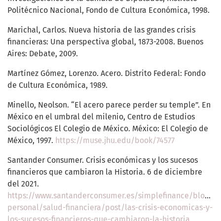
Politécnico Nacional, Fondo de Cultura Económica, 1998.
Marichal, Carlos. Nueva historia de las grandes crisis
financieras: Una perspectiva global, 1873-2008. Buenos
Aires: Debate, 2009.
Martínez Gómez, Lorenzo. Acero. Distrito Federal: Fondo
de Cultura Económica, 1989.
Minello, Neolson. “El acero parece perder su temple”. En
México en el umbral del milenio, Centro de Estudios
Sociológicos El Colegio de México. México: El Colegio de
México, 1997.
https://muse.jhu.edu/book/74577
Santander Consumer. Crisis económicas y los sucesos
financieros que cambiaron la Historia. 6 de diciembre
del 2021.
https://www.santanderconsumer.es/simplefinance/blog/e
personal/salud-financiera/post/las-crisis-economicas-y-
los-sucesos-financieros-que-cambiaron-la-historia