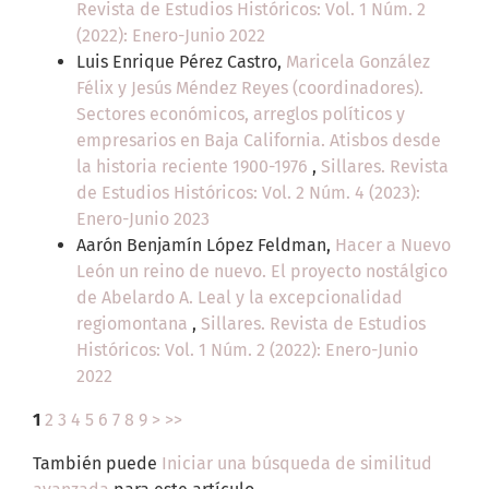
Revista de Estudios Históricos: Vol. 1 Núm. 2
(2022): Enero-Junio 2022
Luis Enrique Pérez Castro,
Maricela González
Félix y Jesús Méndez Reyes (coordinadores).
Sectores económicos, arreglos políticos y
empresarios en Baja California. Atisbos desde
la historia reciente 1900-1976
,
Sillares. Revista
de Estudios Históricos: Vol. 2 Núm. 4 (2023):
Enero-Junio 2023
Aarón Benjamín López Feldman,
Hacer a Nuevo
León un reino de nuevo. El proyecto nostálgico
de Abelardo A. Leal y la excepcionalidad
regiomontana
,
Sillares. Revista de Estudios
Históricos: Vol. 1 Núm. 2 (2022): Enero-Junio
2022
1
2
3
4
5
6
7
8
9
>
>>
También puede
Iniciar una búsqueda de similitud