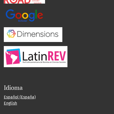
Idioma
Español (España)
English