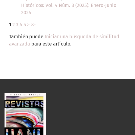
Históricos: Vol. 4 Núm. 8 (2025): Enero-Junio
2024
1
2
3
4
5
>
>>
También puede
Iniciar una búsqueda de similitud
avanzada
para este artículo.