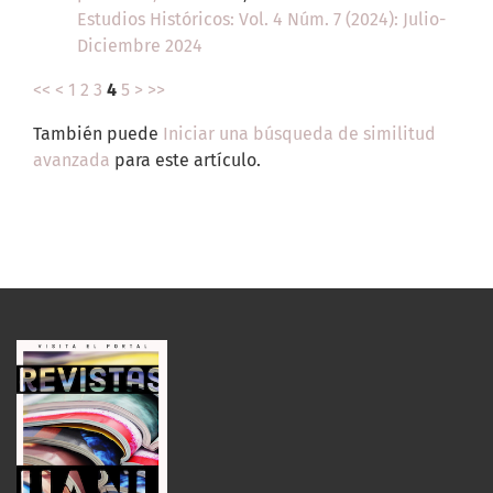
Estudios Históricos: Vol. 4 Núm. 7 (2024): Julio-
Diciembre 2024
<<
<
1
2
3
4
5
>
>>
También puede
Iniciar una búsqueda de similitud
avanzada
para este artículo.