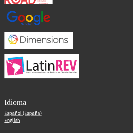
Idioma
Español (España)
English