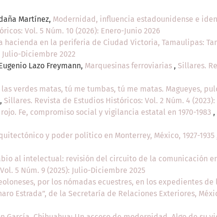
ldaña Martínez,
Modernidad, influencia estadounidense e ident
óricos: Vol. 5 Núm. 10 (2026): Enero-Junio 2026
a hacienda en la periferia de Ciudad Victoria, Tamaulipas: T
: Julio-Diciembre 2022
 Eugenio Lazo Freymann,
Marquesinas ferroviarias
,
Sillares. R
 las verdes matas, tú me tumbas, tú me matas. Magueyes, pu
,
Sillares. Revista de Estudios Históricos: Vol. 2 Núm. 4 (2023)
rojo. Fe, compromiso social y vigilancia estatal en 1970-1983
,
quitectónico y poder político en Monterrey, México, 1927-1935
abio al intelectual: revisión del circuito de la comunicación e
 Vol. 5 Núm. 9 (2025): Julio-Diciembre 2025
eoloneses, por los nómadas ecuestres, en los expedientes de 
naro Estrada”, de la Secretaría de Relaciones Exteriores, Méx
n García. Chihuahua: Un acceso de modernidad. Algo de su v