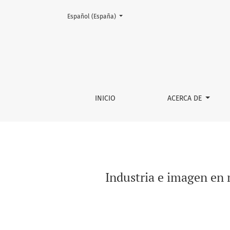
Cambiar el idioma. El actual es:
Español (España)
Industria e imagen en movimiento: Un acerca
INICIO
ACERCA DE
Industria e imagen en