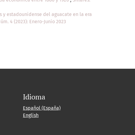
s y estadounidense del aguacate en la era
 Núm. 4 (2023): Enero-Junio 2023
Idioma
Español (España)
English