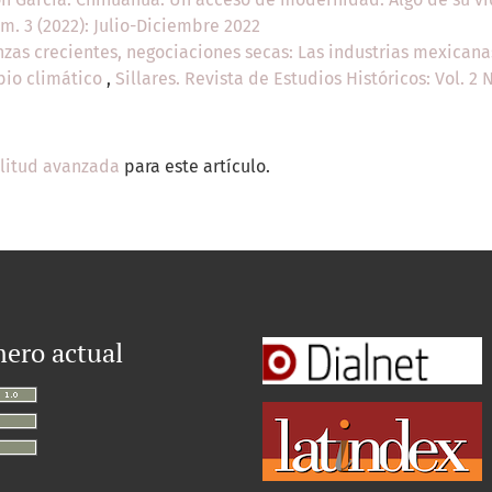
úm. 3 (2022): Julio-Diciembre 2022
zas crecientes, negociaciones secas: Las industrias mexicana
bio climático
,
Sillares. Revista de Estudios Históricos: Vol. 2
ilitud avanzada
para este artículo.
ero actual