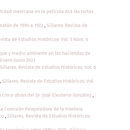
idad mexicana en la película Acá las tortas
amatán de 1894 a 1922
,
Sillares. Revista de
evista de Estudios Históricos: Vol. 3 Núm. 6
lque y medio ambiente en las haciendas de
: Enero-Junio 2023
Sillares. Revista de Estudios Históricos: Vol. 6
,
Sillares. Revista de Estudios Históricos: Vol.
n cinco obras del Dr. José Eleuterio González
,
la Comisión Pesquisidora de la Frontera
ico
,
Sillares. Revista de Estudios Históricos:
ida económica entre 1880 y 1920
,
Sillares.