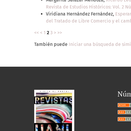
Revista de Estudios Históricos: Vol. 2 N
Viridiana Hernández Fernández,
Esperan
del Tratado de Libre Comercio y el cam
<<
<
1
2
3
>
>>
También puede
Iniciar una búsqueda de sim
Núm