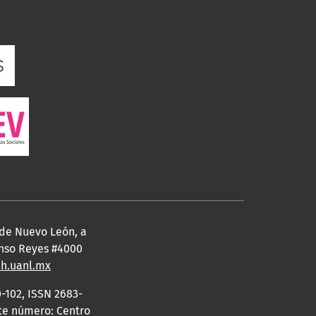
 de Nuevo León, a
fonso Reyes #4000
eh.uanl.mx
-102, ISSN 2683-
ste número: Centro