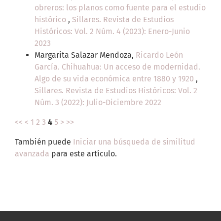
obreros: los planos como fuente para el estudio
histórico
,
Sillares. Revista de Estudios
Históricos: Vol. 2 Núm. 4 (2023): Enero-Junio
2023
Margarita Salazar Mendoza,
Ricardo León
García. Chihuahua: Un acceso de modernidad.
Algo de su vida económica entre 1880 y 1920
,
Sillares. Revista de Estudios Históricos: Vol. 2
Núm. 3 (2022): Julio-Diciembre 2022
<<
<
1
2
3
4
5
>
>>
También puede
Iniciar una búsqueda de similitud
avanzada
para este artículo.