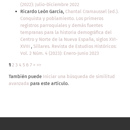
(2022): Julio-Diciembre 2022
Ricardo León García,
Chantal Cramaussel (ed.).
Conquista y poblamiento. Los primeros
registros parroquiales y demás fuentes
tempranas para la historia demográfica del
Centro y Norte de la Nueva España, siglos XVI-
XVIII
,
Sillares. Revista de Estudios Históricos:
Vol. 2 Núm. 4 (2023): Enero-Junio 2023
1
2
3
4
5
6
7
>
>>
También puede
Iniciar una búsqueda de similitud
avanzada
para este artículo.