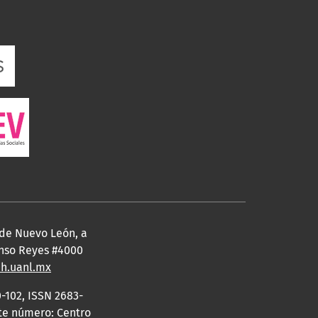
 de Nuevo León, a
fonso Reyes #4000
eh.uanl.mx
-102, ISSN 2683-
ste número: Centro