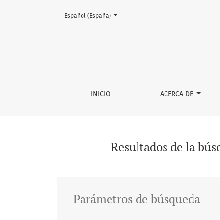
Cambiar el idioma. El actual es:
Español (España)
Buscar
INICIO
ACERCA DE
Resultados de la bú
Parámetros de búsqueda