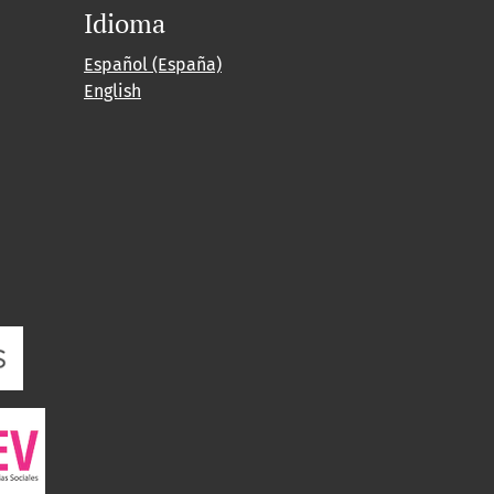
Idioma
Español (España)
English