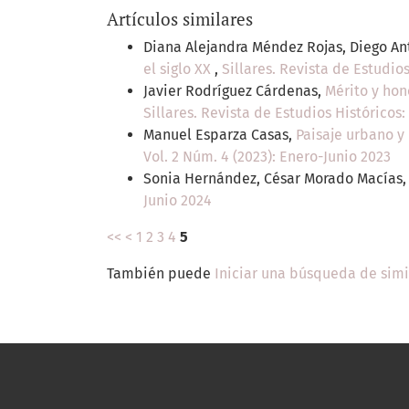
Artículos similares
Diana Alejandra Méndez Rojas, Diego An
el siglo XX
,
Sillares. Revista de Estudios
Javier Rodríguez Cárdenas,
Mérito y hon
Sillares. Revista de Estudios Históricos:
Manuel Esparza Casas,
Paisaje urbano y 
Vol. 2 Núm. 4 (2023): Enero-Junio 2023
Sonia Hernández, César Morado Macías
Junio 2024
<<
<
1
2
3
4
5
También puede
Iniciar una búsqueda de sim