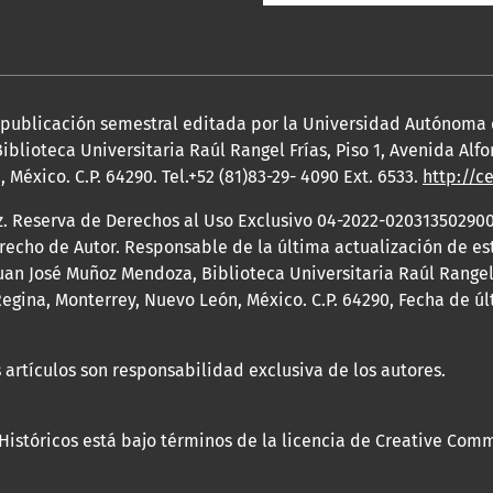
a publicación semestral editada por la Universidad Autónoma
iblioteca Universitaria Raúl Rangel Frías, Piso 1, Avenida Al
México. C.P. 64290. Tel.+52 (81)83-29- 4090 Ext. 6533.
http://c
z. Reserva de Derechos al Uso Exclusivo 04-2022-020313502900
erecho de Autor. Responsable de la última actualización de e
an José Muñoz Mendoza, Biblioteca Universitaria Raúl Rangel F
egina, Monterrey, Nuevo León, México. C.P. 64290, Fecha de ú
 artículos son responsabilidad exclusiva de los autores.
 Históricos está bajo términos de la licencia de Creative Com