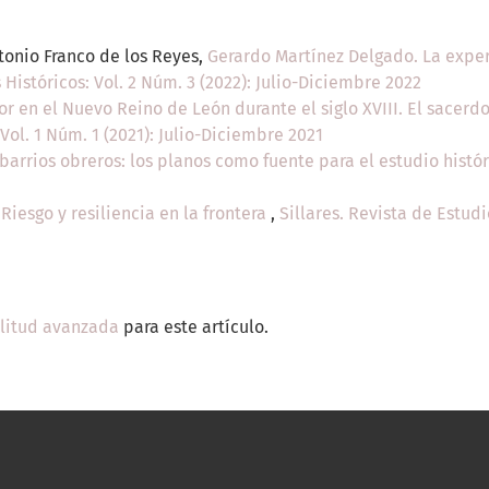
tonio Franco de los Reyes,
Gerardo Martínez Delgado. La exper
 Históricos: Vol. 2 Núm. 3 (2022): Julio-Diciembre 2022
or en el Nuevo Reino de León durante el siglo XVIII. El sacerd
 Vol. 1 Núm. 1 (2021): Julio-Diciembre 2021
barrios obreros: los planos como fuente para el estudio histó
,
Riesgo y resiliencia en la frontera
,
Sillares. Revista de Estudi
ilitud avanzada
para este artículo.