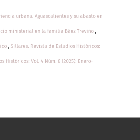
iencia urbana. Aguascalientes y su abasto en
ocio ministerial en la familia Báez Treviño
,
rico
,
Sillares. Revista de Estudios Históricos:
os Históricos: Vol. 4 Núm. 8 (2025): Enero-