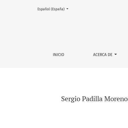
Cambiar el idioma. El actual es:
Español (España)
Sergio Padilla Moreno. La Iglesia posconcili
INICIO
ACERCA DE
Sergio Padilla Moreno