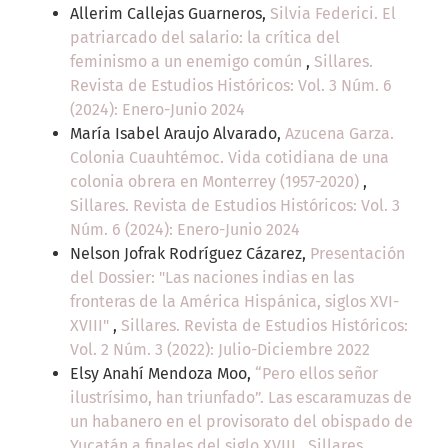
Allerim Callejas Guarneros,
Silvia Federici. El
patriarcado del salario: la crítica del
feminismo a un enemigo común
,
Sillares.
Revista de Estudios Históricos: Vol. 3 Núm. 6
(2024): Enero-Junio 2024
María Isabel Araujo Alvarado,
Azucena Garza.
Colonia Cuauhtémoc. Vida cotidiana de una
colonia obrera en Monterrey (1957-2020)
,
Sillares. Revista de Estudios Históricos: Vol. 3
Núm. 6 (2024): Enero-Junio 2024
Nelson Jofrak Rodríguez Cázarez,
Presentación
del Dossier: "Las naciones indias en las
fronteras de la América Hispánica, siglos XVI-
XVIII"
,
Sillares. Revista de Estudios Históricos:
Vol. 2 Núm. 3 (2022): Julio-Diciembre 2022
Elsy Anahí Mendoza Moo,
“Pero ellos señor
ilustrísimo, han triunfado”. Las escaramuzas de
un habanero en el provisorato del obispado de
Yucatán a finales del siglo XVIII
,
Sillares.