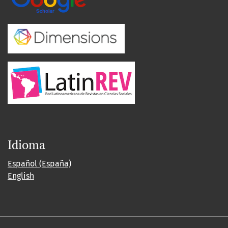
Idioma
Español (España)
English