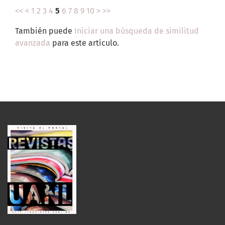
<<
<
1
2
3
4
5
6
7
8
9
10
>
>>
También puede
Iniciar una búsqueda de similitud
avanzada
para este artículo.