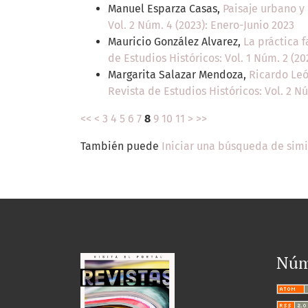
Manuel Esparza Casas,
Paisaje urbano y 
Vol. 2 Núm. 4 (2023): Enero-Junio 2023
Mauricio González Alvarez,
La práctica 
de Estudios Históricos: Vol. 1 Núm. 2 (20
Margarita Salazar Mendoza,
Ricardo Leó
Revista de Estudios Históricos: Vol. 2 N
<<
<
3
4
5
6
7
8
9
10
11
>
>>
También puede
Iniciar una búsqueda de sim
Núm