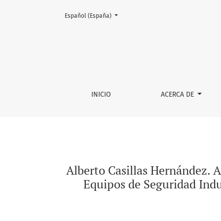
Cambiar el idioma. El actual es:
Español (España)
Alberto Casillas Hernández. Accidentes, Enfe
INICIO
ACERCA DE
Alberto Casillas Hernández. A
Equipos de Seguridad Indu