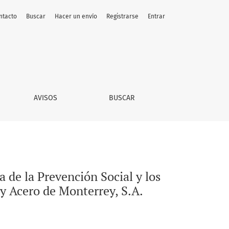
ntacto
Buscar
Hacer un envío
Registrarse
Entrar
ipos de Seguridad Industrial en la Compañía Fundidora de Fier
AVISOS
BUSCAR
 de la Prevención Social y los
y Acero de Monterrey, S.A.