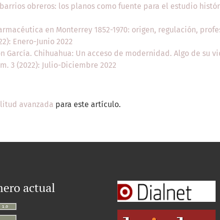
barrios obreros: los planos como fuente para el estudio histó
farmacéutica en Monterrey 1852-1970: origen, regulación, profe
22): Enero-Junio 2022
n García. Chihuahua: Un acceso de modernidad. Algo de su v
úm. 3 (2022): Julio-Diciembre 2022
ilitud avanzada
para este artículo.
ero actual