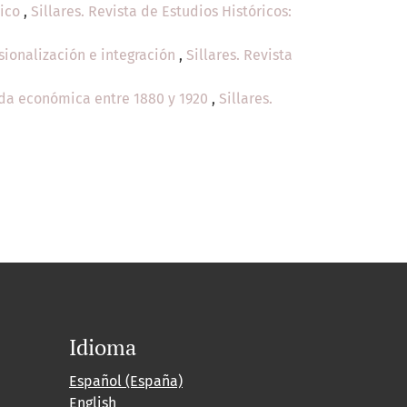
rico
,
Sillares. Revista de Estudios Históricos:
sionalización e integración
,
Sillares. Revista
ida económica entre 1880 y 1920
,
Sillares.
Idioma
Español (España)
English