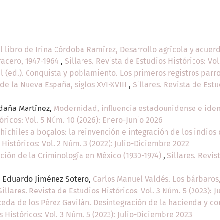
l libro de Irina Córdoba Ramírez, Desarrollo agrícola y acuerd
racero, 1947-1964
,
Sillares. Revista de Estudios Históricos: Vo
 (ed.). Conquista y poblamiento. Los primeros registros par
 de la Nueva España, siglos XVI-XVIII
,
Sillares. Revista de Estu
ldaña Martínez,
Modernidad, influencia estadounidense e ident
óricos: Vol. 5 Núm. 10 (2026): Enero-Junio 2026
hichiles a boçalos: la reinvención e integración de los indios 
 Históricos: Vol. 2 Núm. 3 (2022): Julio-Diciembre 2022
ación de la Criminología en México (1930-1974)
,
Sillares. Revis
o Eduardo Jiménez Sotero,
Carlos Manuel Valdés. Los bárbaros, 
Sillares. Revista de Estudios Históricos: Vol. 3 Núm. 5 (2023): 
eda de los Pérez Gavilán. Desintegración de la hacienda y c
s Históricos: Vol. 3 Núm. 5 (2023): Julio-Diciembre 2023