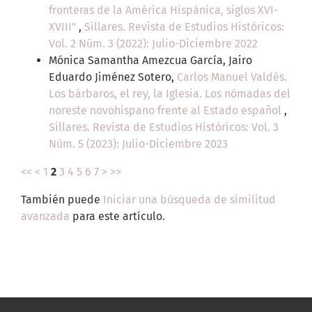
fronteras de la América Hispánica, siglos XVI-
XVIII"
,
Sillares. Revista de Estudios Históricos:
Vol. 2 Núm. 3 (2022): Julio-Diciembre 2022
Mónica Samantha Amezcua García, Jairo
Eduardo Jiménez Sotero,
Carlos Manuel Valdés.
Los bárbaros, el rey, la Iglesia. Los nómadas del
noreste novohispano frente al Estado español
,
Sillares. Revista de Estudios Históricos: Vol. 3
Núm. 5 (2023): Julio-Diciembre 2023
<<
<
1
2
3
4
5
6
7
>
>>
También puede
Iniciar una búsqueda de similitud
avanzada
para este artículo.