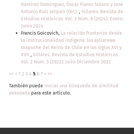
Ramírez Domínguez, Óscar Flores Solano y José
Antonio Ruíz Jarquín (Dir.).
,
Sillares. Revista de
Estudios Históricos: Vol. 3 Núm. 6 (2024): Enero-
Junio 2024
Francis Goicovich,
La relación fronteriza desde
la institucionalidad indígena: los ayllarewe
mapuche del Reino de Chile en los siglos XVI y
XVII
,
Sillares. Revista de Estudios Históricos:
Vol. 2 Núm. 3 (2022): Julio-Diciembre 2022
<<
<
1
2
3
4
5
6
7
>
>>
También puede
Iniciar una búsqueda de similitud
avanzada
para este artículo.