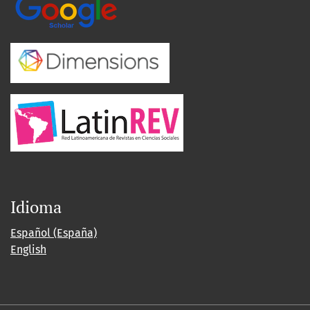
Idioma
Español (España)
English