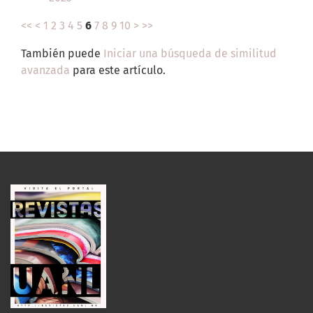
<<
<
1
2
3
4
5
6
7
8
9
10
>
>>
También puede
Iniciar una búsqueda de similitud
avanzada
para este artículo.