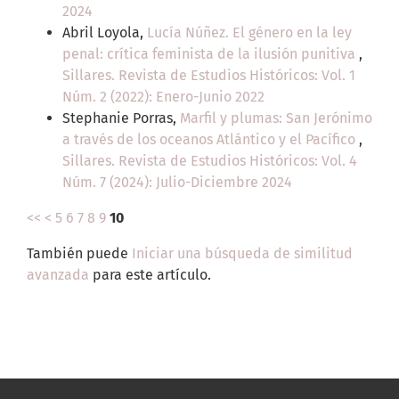
2024
Abril Loyola,
Lucía Núñez. El género en la ley
penal: crítica feminista de la ilusión punitiva
,
Sillares. Revista de Estudios Históricos: Vol. 1
Núm. 2 (2022): Enero-Junio 2022
Stephanie Porras,
Marfil y plumas: San Jerónimo
a través de los oceanos Atlántico y el Pacífico
,
Sillares. Revista de Estudios Históricos: Vol. 4
Núm. 7 (2024): Julio-Diciembre 2024
<<
<
5
6
7
8
9
10
También puede
Iniciar una búsqueda de similitud
avanzada
para este artículo.