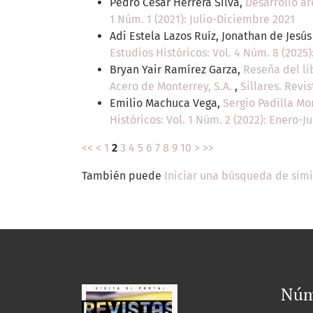
Pedro César Herrera Silva,
Desarrollo ar
1 Núm. 1 (2021): Julio-Diciembre 2021
Adi Estela Lazos Ruíz, Jonathan de Jesú
Estudios Históricos: Vol. 4 Núm. 8 (2025
Bryan Yair Ramírez Garza,
Reseña del li
Acero de Monterrey, S.A.
,
Sillares. Revi
Emilio Machuca Vega,
Sergio Padilla Mo
Históricos: Vol. 1 Núm. 2 (2022): Enero-J
<<
<
1
2
3
4
5
6
7
8
9
10
>
>>
También puede
Iniciar una búsqueda de sim
Núm