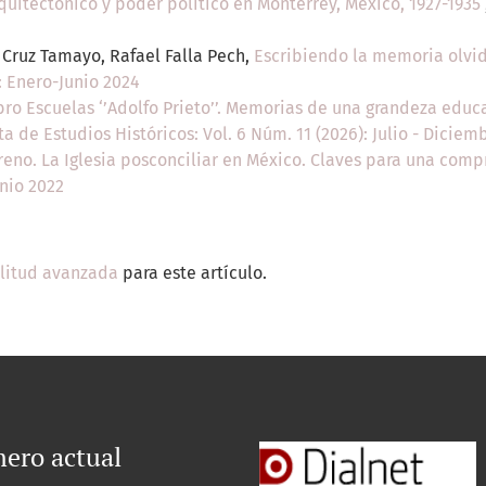
quitectónico y poder político en Monterrey, México, 1927-1935
s Cruz Tamayo, Rafael Falla Pech,
Escribiendo la memoria olv
): Enero-Junio 2024
bro Escuelas ‘’Adolfo Prieto’’. Memorias de una grandeza educ
sta de Estudios Históricos: Vol. 6 Núm. 11 (2026): Julio - Dicie
reno. La Iglesia posconciliar en México. Claves para una com
unio 2022
ilitud avanzada
para este artículo.
ero actual