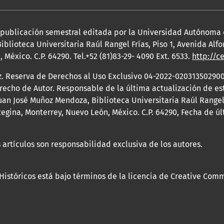
a publicación semestral editada por la Universidad Autónoma
iblioteca Universitaria Raúl Rangel Frías, Piso 1, Avenida Al
México. C.P. 64290. Tel.+52 (81)83-29- 4090 Ext. 6533.
http://c
z. Reserva de Derechos al Uso Exclusivo 04-2022-020313502900
erecho de Autor. Responsable de la última actualización de e
an José Muñoz Mendoza, Biblioteca Universitaria Raúl Rangel F
egina, Monterrey, Nuevo León, México. C.P. 64290, Fecha de ú
 artículos son responsabilidad exclusiva de los autores.
 Históricos está bajo términos de la licencia de Creative Com