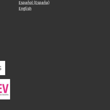
Español (España)
English