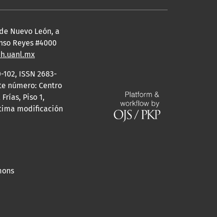
 de Nuevo León, a
fonso Reyes #4000
eh.uanl.mx
-102, ISSN 2683-
ste número: Centro
rías, Piso 1,
ltima modificación
mons