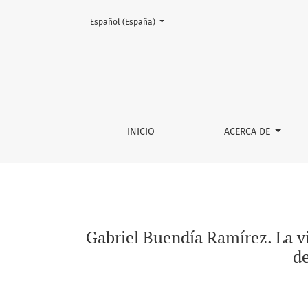
Cambiar el idioma. El actual es:
Español (España)
Gabriel Buendía Ramírez. La villa de Irapuato
INICIO
ACERCA DE
Gabriel Buendía Ramírez. La vil
de