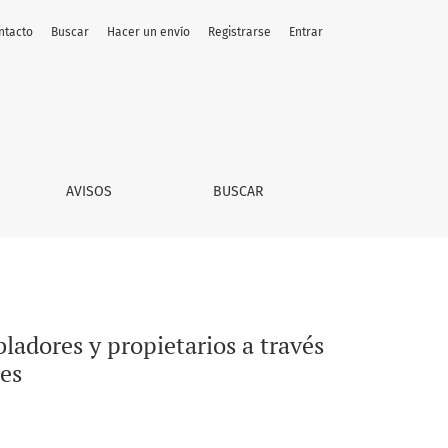
ntacto
Buscar
Hacer un envío
Registrarse
Entrar
 de las escrituras de compraventa de inmuebles
AVISOS
BUSCAR
bladores y propietarios a través
les