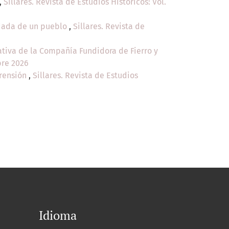
,
Sillares. Revista de Estudios Históricos: Vol.
idada de un pueblo
,
Sillares. Revista de
ativa de la Compañía Fundidora de Fierro y
mbre 2026
prensión
,
Sillares. Revista de Estudios
Idioma