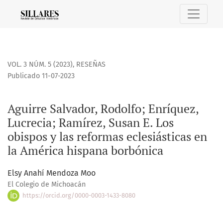
Aguirre Salvador, Rodolfo; Enríquez, Lucrecia; Ramírez, Sus
VOL. 3 NÚM. 5 (2023)
,
RESEÑAS
Publicado 11-07-2023
Aguirre Salvador, Rodolfo; Enríquez,
Lucrecia; Ramírez, Susan E. Los
obispos y las reformas eclesiásticas en
la América hispana borbónica
Elsy Anahí Mendoza Moo
El Colegio de Michoacán
https://orcid.org/0000-0003-1433-8080