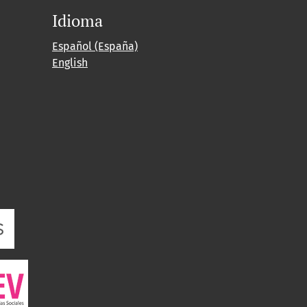
Idioma
Español (España)
English