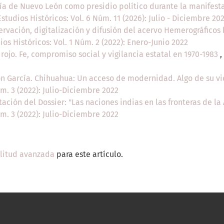
ía de Nuevo León como presidio político durante la manifesta
Estudios Históricos: Vol. 6 Núm. 11 (2026): Julio - Diciembre 20
rvación, digitalización y difusión del acervo Hemerográficos h
ios Históricos: Vol. 1 Núm. 2 (2022): Enero-Junio 2022
rojo. Fe, compromiso social y vigilancia estatal en 1970-1983
,
n García. Chihuahua: Un acceso de modernidad. Algo de su v
úm. 3 (2022): Julio-Diciembre 2022
ación del Dossier: "Las naciones indias en las fronteras de la
úm. 3 (2022): Julio-Diciembre 2022
ilitud avanzada
para este artículo.