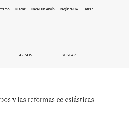
ntacto
Buscar
Hacer un envío
Registrarse
Entrar
en la América hispana borbónica
AVISOS
BUSCAR
pos y las reformas eclesiásticas