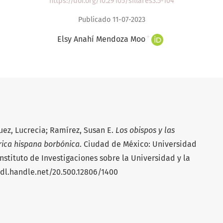
https://doi.org/10.29105/sillares3.5-104
Publicado 11-07-2023
+
Elsy Anahí Mendoza Moo
uez, Lucrecia; Ramírez, Susan E.
Los obispos y las
rica hispana borbónica
. Ciudad de México: Universidad
stituto de Investigaciones sobre la Universidad y la
/hdl.handle.net/20.500.12806/1400