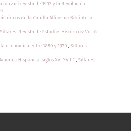
ción antireyista de 1903 y la Revolución
26
istóricos de la Capilla Alfonsina Biblioteca
Sillares. Revista de Estudios Históricos: Vol. 6
ida económica entre 1880 y 1920
,
Sillares.
 América Hispánica, siglos XVI-XVIII"
,
Sillares.