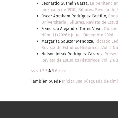
Leonardo Guzmán Garza,
La penitenciar
mexicana de 1910
,
Sillares. Revista de 
Oscar Abraham Rodríguez Castillo,
Conse
Universitaria
,
Sillares. Revista de Estud
Francisco Alejandro Torres Vivar,
Obispo 
Núm. 11 (2026): Julio - Diciembre 2026
Margarita Salazar Mendoza,
Ricardo Leó
Revista de Estudios Históricos: Vol. 2 N
Nelson Jofrak Rodríguez Cázarez,
Present
Revista de Estudios Históricos: Vol. 2 N
<<
<
1
2
3
4
5
6
>
>>
También puede
Iniciar una búsqueda de sim