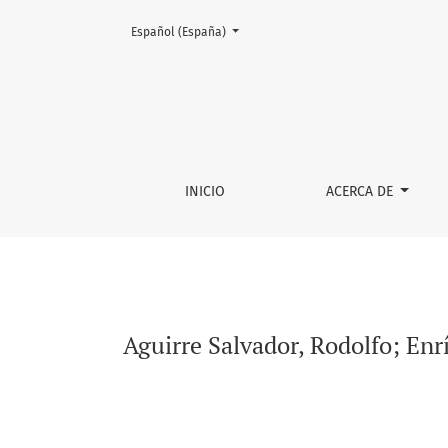
Cambiar el idioma. El actual es:
Español (España)
Aguirre Salvador, Rodolfo; Enríquez, Lucrecia
INICIO
ACERCA DE
Aguirre Salvador, Rodolfo; Enrí