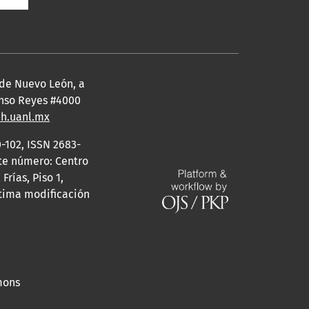
 de Nuevo León, a
fonso Reyes #4000
eh.uanl.mx
-102, ISSN 2683-
ste número: Centro
rías, Piso 1,
ltima modificación
mons