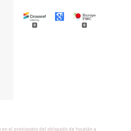
0
0
o en el provisorato del obispado de Yucatán a